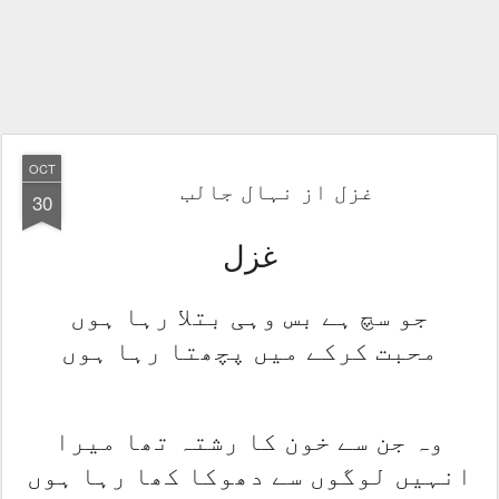
OCT
غزل از نہال جالب
30
غزل
جو سچ ہے بس وہی بتلا رہا ہوں
محبت کرکے میں پچھتا رہا ہوں
وہ جن سے خون کا رشتہ تھا میرا
انہیں لوگوں سے دھوکا کھا رہا ہوں