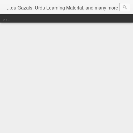
Digital Urdu Magazine to represent Urdu Literature, Urdu News, Health related materials, various function news of Urdu, Beauty tips, Kitchen tips, Urdu Poetry, Urdu Gazals, Urdu Learning Material, and many more.
ہوم