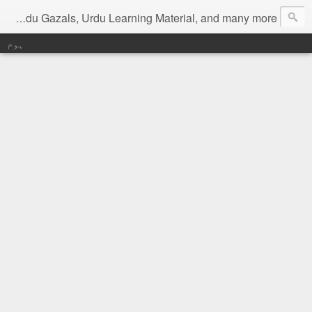
Digital Urdu Magazine to represent Urdu Literature, Urdu News, Health related materials, various function news of Urdu, Beauty tips, Kitchen tips, Urdu Poetry, Urdu Gazals, Urdu Learning Material, and many more.
ہوم