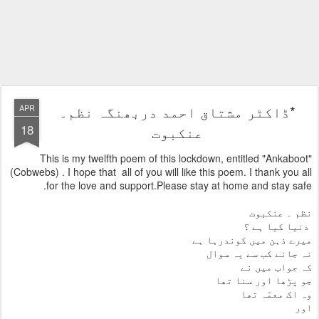
*ڈاکٹر مشتاق احمد دربھنگہ نظم۔
APR
18
عنکبوت
This is my twelfth poem of this lockdown, entitled "Ankaboot"
(Cobwebs) . I hope that all of you will like this poem. I thank you all
for the love and support.Please stay at home and stay safe.
نظم ۔ عنکبوت
دنیا کیا ہے ؟
میرے ذہن میں کوندرہا ہے
نہ جانے کب سے یہ سوال
کہ جواب میں نے
جو پڑھا اور سنا تھا
وہ اک معمّہ تھا
اور