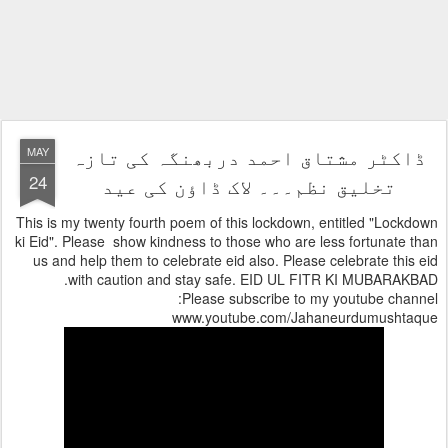
ڈاکٹر مشتاق احمد دربھنگہ کی تازہ
MAY
24
تخلیق نظم۔۔۔ لاک ڈاؤن کی عید
This is my twenty fourth poem of this lockdown, entitled "Lockdown
ki Eid". Please show kindness to those who are less fortunate than
us and help them to celebrate eid also. Please celebrate this eid
with caution and stay safe. EID UL FITR KI MUBARAKBAD.
Please subscribe to my youtube channel:
www.youtube.com/Jahaneurdumushtaque