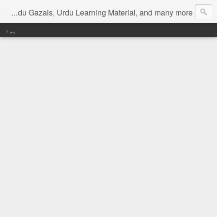
Digital Urdu Magazine to represent Urdu Literature, Urdu News, Health related materials, various function news of Urdu, Beauty tips, Kitchen tips, Urdu Poetry, Urdu Gazals, Urdu Learning Material, and many more.
ہوم