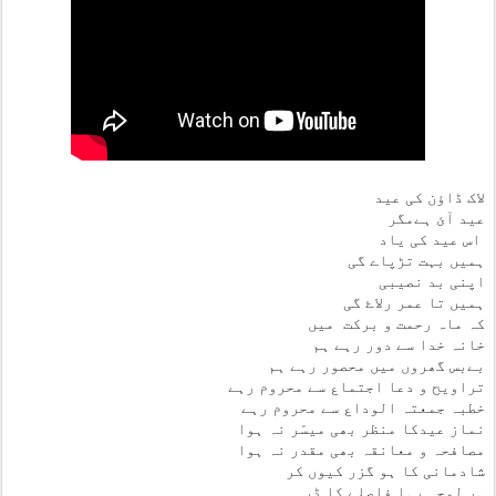
لاک ڈاؤن کی عید
عید آئ ہےمگر
اس عید کی یاد
ہمیں بہت تڑپاے گی
اپنی بد نصیبی
ہمیں تا عمر رلاۓ گی
کہ ماہ رحمت و برکت میں
خانہ خدا سے دور رہے ہم
بےبس گھروں میں محصور رہے ہم
تراویح و دعا اجتماع سے محروم رہے
خطبہ جمعتہ الوداع سے محروم رہے
نماز عیدکا منظر بھی میسّر نہ ہوا
مصافحہ و معانقہ بھی مقدر نہ ہوا
شادمانی کا ہو گزر کیوں کر
ہر لمحہ رہا فاصلے کا ڈر