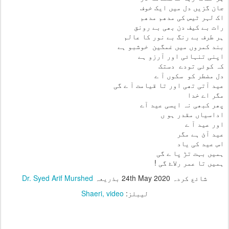
جان گزیں دل میں ایک خوف
اک لہر ٹیس کی مدھم مدھم
رات بے کیف دن بھی بے رونق
ہر طرف بے رنگ بے نور کا عالم
بند کمروں میں غمگین خوشبو ہے
اپنی تنہائی اور آرزو ہے
کہ کوئی تودے دستک
دل مضطر کو سکوں آ ے
عید آتی تھی اور تا قیامت آ ے گی
مگر اے خدا
پھر کبھی نہ ایسی عید آے
اداسیاں مقدر ہو ں
اور عید آ ے
عید آئ ہے مگر
اس عید کی یاد
ہمیں بہت تڑ پا ے گی
ہمیں تا عمر رلاۓ گی !
شائع کردہ
24th May 2020
بذریعہ
Dr. Syed Arif Murshed
لیبلز:
video
Shaeri