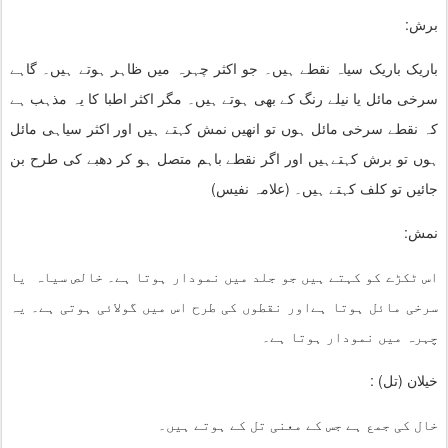
برش:
باریک باریک سیاہ نقطے ہیں۔ جو اکثر چہرہ میں ظاہر ہوتے ہیں۔ گاہے
سرخی مائل یا نیلے رنگ کے بھی ہوتے ہیں۔ مگر اکثر اطبا کا یہ مذہب ہے
کہ نقطے سرخی مائل ہوں تو انھیں نمش کہتے ہیں اور اکثر سیاہی مائل
ہوں تو برش کہتےہیں اور اگر نقطے باہم متصل ہو کر دھبے کی طرح بن
جائیں تو کلف کہتے ہیں۔ (علامہ نفیس)
نمش:
اس ٹکڑے کو کہتے ہیں جو جلد میں نمودار ہوتا ہے۔ خالص سیاہ یا
سرخی مائل ہوتا ہےاور نقطوں کی طرح اس میں گولائی ہوتی ہے۔ یہ
چہرہ میں نمودار ہوتا ہے۔
خیلان (تل) :
خال کی جمع ہے جس کے معنی تل کے ہوتے ہیں۔