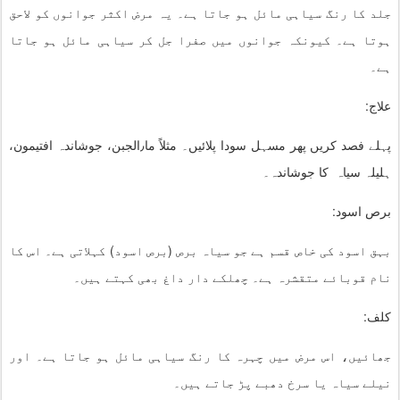
جلد کا رنگ سیاہی مائل ہو جاتا ہے۔ یہ مرض اکثر جوانوں کو لاحق
ہوتا ہے۔ کیونکہ جوانوں میں صفرا جل کر سیاہی مائل ہو جاتا
ہے۔
علاج:
پہلے فصد کریں پھر مسہل سودا پلائیں۔ مثلاً ما٫الجبن، جوشاندہ افتیمون،
ہلیلہ سیاہ کا جوشاندہ۔
برص اسود:
بہق اسود کی خاص قسم ہے جو سیاہ برص (برص اسود) کہلاتی ہے۔ اس کا
نام قوبائے متقشرہ ہے۔ چھلکے دار داغ بھی کہتے ہیں۔
کلف:
جھائیں، اس مرض میں چہرہ کا رنگ سیاہی مائل ہو جاتا ہے۔ اور
نیلے سیاہ یا سرخ دھبے پڑ جاتے ہیں۔