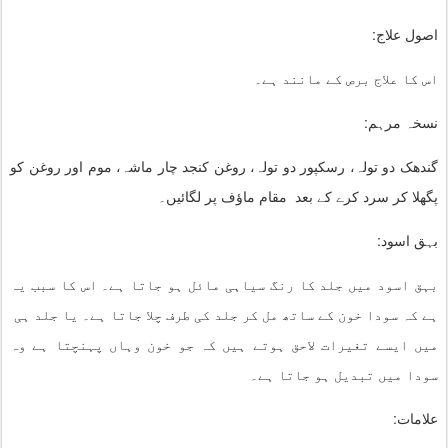
اصول علاج:
اس کا علاج برص کے مانند ہے۔
نسخہ مرہم:
گندھک دو تولہ، رسکپور دو تولہ، روغن کنجد چار ماشہ، موم اور روغن کو
پگھلا کر سرد کرے کے بعد مقام ماؤف پر لگائیں۔
بہق اسود:
بہق اسود میں جلد کا رنگ سیاہی مائل ہو جاتا ہے۔ اس کا سبب یہ
ہے کہ سودا خون کے ساتھ مل کر جلد کی طرف چلا جاتا ہے۔ یا جلد ہی
میں ایسے تغیرات لاحق ہوتے ہیں کہ جو خون وہاں پہنچتا ہے وہ
سودا میں تبدیل ہو جاتا ہے۔
علامات: