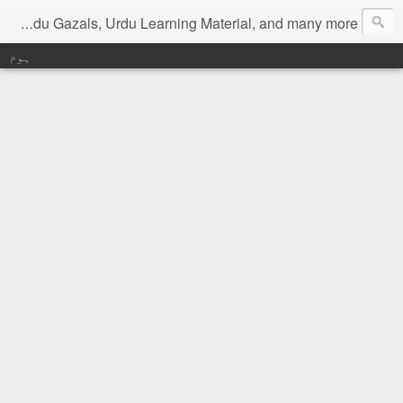
Digital Urdu Magazine to represent Urdu Literature, Urdu News, Health related materials, various function news of Urdu, Beauty tips, Kitchen tips, Urdu Poetry, Urdu Gazals, Urdu Learning Material, and many more.
ہوم