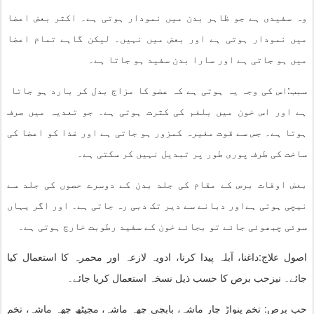
وہ سفیدی ہے جو ظاہر بدن میں نمودار ہوتی ہے۔ اکثر بعض اعضا
میں نمودار ہوتی ہے اور بعض میں نہیں۔ لیکن گاہے تمام اعضا
میں ہو جاتی ہے اور سارا بدن سفید ہو جاتا ہے۔
سبب:اس کی وجہ یہ ہوتی ہے کہ عضو کا مزاج بدل کر بارد ہو جاتا
ہے اور اس خون میں بلغم کی کثرت ہوتی ہے۔ جو تعدیہ میں صرف
ہوتا ہے۔ جس سے قوت مغیرہ کمزور ہو جاتی ہے اور غذا کو اعضا کی
ساخت کی طرف پوری طور پر تبدیل نہیں کر سکتی ہے۔
بعض اوقات برص کے مقام کی جلد بدن کے دوسرے حصوں کی جلد سے
نیچی ہوتی ہےاور دبانے سے دیر تک دبی رہ جاتی ہے۔ اور اگر یہاں
سوئی چبھوئی جائے تو بجائے خون کے سفید رطوبت خارج ہوتی ہے۔
اصول علاج:داغنا، آبلہ پیدا کرنا، ادویہ لازعہ اور محمرہ کا استعمال کیا
جائے۔ نیزحب برص کا حسب ذیل نسخہ استعمال کریا جائے۔
حب برص: تخم پنواڑ چار ماشہ، بابچی چھہ ماشہ، مجیٹھ چھہ ماشہ، تخم