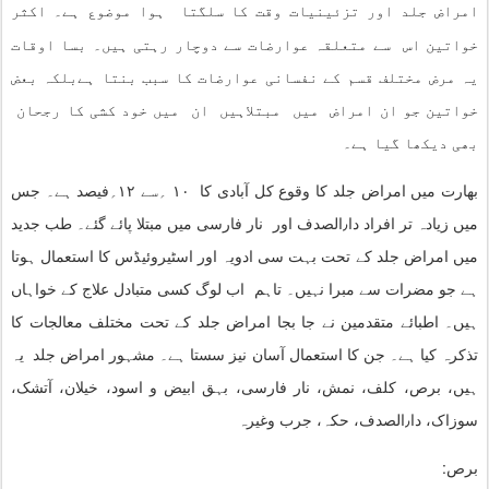
امراض جلد اور تزئینیات وقت کا سلگتا ہوا موضوع ہے۔ اکثر
خواتین اس سے متعلقہ عوارضات سے دوچار رہتی ہیں۔ بسا اوقات
یہ مرض مختلف قسم کے نفسانی عوارضات کا سبب بنتا ہےبلکہ بعض
خواتین جو ان امراض میں مبتلاہیں ان میں خود کشی کا رجحان
بھی دیکھا گیا ہے۔
بھارت میں امراض جلد کا وقوع کل آبادی کا
۱۰
؍سے
۱۲
؍فیصد ہے۔ جس
میں زیادہ تر افراد دا٫الصدف اور نار فارسی میں مبتلا پائے گئے۔ طب جدید
میں امراض جلد کے تحت بہت سی ادویہ اور اسٹیروئیڈس کا استعمال ہوتا
ہے جو مضرات سے مبرا نہیں۔ تاہم اب لوگ کسی متبادل علاج کے خواہاں
ہیں۔ اطبائے متقدمین نے جا بجا امراض جلد کے تحت مختلف معالجات کا
تذکرہ کیا ہے۔ جن کا استعمال آسان نیز سستا ہے۔ مشہور امراض جلد یہ
ہیں، برص، کلف، نمش، نار فارسی، بہق ابیض و اسود، خیلان، آتشک،
سوزاک، دا٫الصدف، حکہ، جرب وغیرہ
برص: