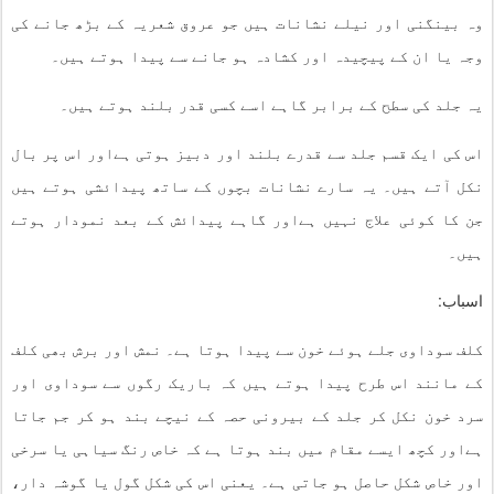
وہ بینگنی اور نیلے نشانات ہیں جو عروق شعریہ کے بڑھ جانے کی
وجہ یا ان کے پیچیدہ اور کشادہ ہو جانے سے پیدا ہوتے ہیں۔
یہ جلد کی سطح کے برابر گاہے اسے کسی قدر بلند ہوتے ہیں۔
اس کی ایک قسم جلد سے قدرے بلند اور دبیز ہوتی ہےاور اس پر بال
نکل آتے ہیں۔ یہ سارے نشانات بچوں کے ساتھ پیدائشی ہوتے ہیں
جن کا کوئی علاج نہیں ہےاور گاہے پیدائش کے بعد نمودار ہوتے
ہیں۔
اسباب:
کلف سوداوی جلے ہوئے خون سے پیدا ہوتا ہے۔ نمش اور برش بھی کلف
کے مانند اس طرح پیدا ہوتے ہیں کہ باریک رگوں سے سوداوی اور
سرد خون نکل کر جلد کے بیرونی حصہ کے نیچے بند ہو کر جم جاتا
ہےاور کچھ ایسے مقام میں بند ہوتا ہے کہ خاص رنگ سیاہی یا سرخی
اور خاص شکل حاصل ہو جاتی ہے۔ یعنی اس کی شکل گول یا گوشہ دار،