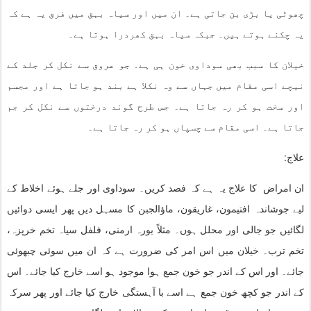
چھوٹی یا بڑی بن جاتی ہے۔ ان میں اور سیاہ بہق میں فرق یہ ہے کہ
یہ چکنے ہوتے ہیں۔ جبکہ سیاہ بہق کھردرا ہوتا ہے۔
خیلان کا سبب بھی سوداوی خون ہی ہے۔ جو عروق سے نکل کر جلد کے
نیچے اسی مقام میں جہاں سے وہ نکلا ہے بند ہو جاتا ہے اور مجسم
اور سخت ہو کر رہ جاتا ہے۔ جس طرح گوند درختوں سے نکل کر جم
جاتا ہے۔ اسی مقام سے چسپاں ہو کر رہ جاتا ہے۔
علاج:
ان امراض کا علاج یہ ہے کہ فصد کریں۔ سوداوی اور جلے ہوئے اخلاط کے
لیے جوشاندہ افتیمون، غاریقون، ماؤالجبن کا مسہل دیں پھر ایسی دوائیں
لگائیں جو جالی اور محلل ہوں۔ مثلاً بورہ ارمنی، فلفل سیاہ تخم خرپزہ،
تخم ترب۔ خیلان میں اس امر کی ضرورت ہے کہ ان میں سوئی چبھوئی
جائے۔ اور اس کے اندر جو خون جمع ہوا موجود ہو اسے خارج کیا جائے۔ اس
کے اندر جو کچھ خون جمع ہے اسے با آہستگی خارج کیا جائے اور پھر سرکہ