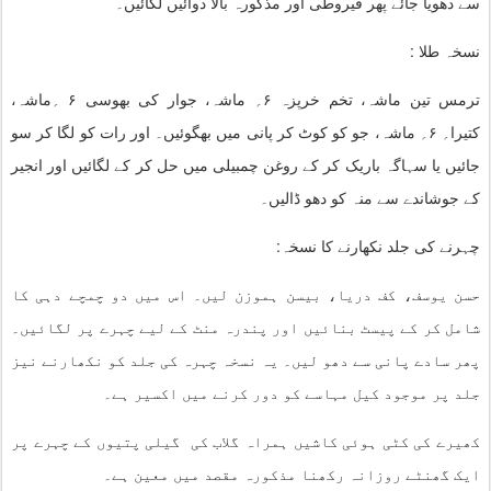
سے دھویا جائے پھر قیروطی اور مذکورہ بالا دوائیں لگائیں۔
نسخہ طلا :
ترمس تین ماشہ، تخم خرپزہ
۶
؍ ماشہ، جوار کی بھوسی
۶
؍ماشہ،
کتیرا؍
۶
؍ ماشہ، جو کو کوٹ کر پانی میں بھگوئیں۔ اور رات کو لگا کر سو
جائیں یا سہاگہ باریک کر کے روغن چمبیلی میں حل کر کے لگائیں اور انجیر
کے جوشاندے سے منہ کو دھو ڈالیں۔
چہرنے کی جلد نکھارنے کا نسخہ:
حسن یوسف، کف دریا، بیسن ہموزن لیں۔ اس میں دو چمچے دہی کا
شامل کر کے پیسٹ بنائیں اور پندرہ منٹ کے لیے چہرے پر لگائیں۔
پھر سادے پانی سے دھو لیں۔ یہ نسخہ چہرہ کی جلد کو نکھارنے نیز
جلد پر موجود کیل مہاسے کو دور کرنے میں اکسیر ہے۔
کھیرے کی کٹی ہوئی کاشیں ہمراہ گلاب کی گیلی پتیوں کے چہرے پر
ایک گھنٹے روزانہ رکھنا مذکورہ مقصد میں معین ہے۔