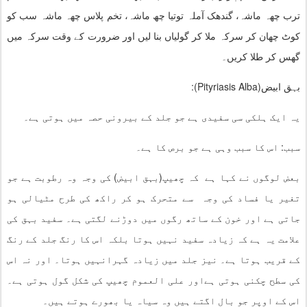
ترب چھہ ماشہ، گندھک آملہ توتیا چھ ماشہ، تخم پلاس چھہ ماشہ سب کو
کوٹ چھان کر سرکہ ملا کر گولیاں بنا لیں اور ضرورت کے وقت سرکہ میں
گھس کر طلا کریں۔
بہق ابیض(
Pityriasis Alba
):
یہ ایک ہلکی سی سفیدی ہے جو جلد کے بیرونی حصہ میں ہوتی ہے۔
سبب: اس کا سبب وہی ہے جو برص کا ہے۔
بعض لوگوں نے کہا ہے کہ چھیپ(بہق ابیض) کی وجہ وہ رطوبت ہے جو
تغیر یا فساد کی وجہ سے متحرک ہو کر راکھ کی طرح مٹیالی ہو
جاتی ہے اور خون کے ساتھ رگوں میں دوڑنے لگتی ہے۔ سفید بہق کی
علامت یہ ہے کہ زیادہ سفید نہیں ہوتا بلکہ اس کا رنگ جلد کے رنگ
کے قریب ہوتا ہے۔ نیز جلد میں زیادہ گہرانہیں ہوتا۔ اور نہ اس
کی سطح چکنی ہوتی ہےاور علی العموم چھیپ کی شکل گول ہوتی ہے۔
اس کے اوپر جو بال اگتے ہیں وہ سیاہ یا بھورے ہوتے ہیں۔