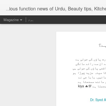
Digital Urdu Magazine to represent Urdu Literature, Urdu News, Health related ma
ہوم
Magazine
ے؟
رت پاؤں کی جوتی ہے
AUG
ے ان سے رائے مانگی
اقعی پاؤں کی جوتی ہی
3
کا سینہ مزید چوڑا ہو
ائیں. بابا جی نے
 مانند سمجھتا ہے
عورت سر کا تاج اس شخص کے لئے ہوتی ہے جو خود کو بادشاہ سمجھتا ہے 💯🔥 kiya
Dr. Syed A