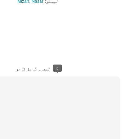
لیبلز:
Nasar
Mizah
دل سے خوب سجاتا ٹانگہ
موسم چاہے جیسا بھی ہو
اپنی دھن میں جاتا ٹانگہ
گھوڑا آگے آگے دوڑے
پیچھے پیچھے چلتا ٹانگہ
امی ابو باجی بھیا
0
تبصرہ شامل کریں
سب کا بوجھ اٹھاتا ٹانگہ
اپنی گود میں لے کر ہم کو
سارا شہر گھماتا ٹانگہ
چابک مار کے ٹانگے والا
سب سے تیز چلاتا ٹانگہ
جانے کس بستی میں ہوگا