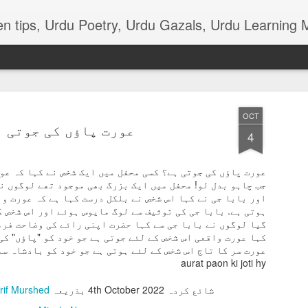
terials, various function news of Urdu, Beauty tips, Kitchen tips, Urdu Poetry, Urdu Gaz
OCT
عورت پاؤں کی جوتی ہ
4
عورت پاؤں کی جوتی ہے؟ کسی محفل میں ایک شخص نے کہا کہ عو
ذکی قاضی ۔۔۔ ٹانگہ
جب چاہو بدل لو! محفل میں ایک بزرگ بھی موجود تھے لوگوں ن
اور بابا جی نے کہا اس شخص نے بلکل درست کہا ہے کہ عورت و
*ٹانگہ*
ہوتی ہے. بابا جی کی توثیف سے لوگ مایوس ہوئے اور اس شخص 
گیا لوگوں نے بابا جی سے کہا حضرت اپنی رائے کی وضاحت فرم
چھن چھن کرتا آتا ٹانگہ
کہا عورت واقعی اس شخص کے لئے جوتی ہے جو خود کو "پاؤں" کی
سب کے دل کو بھاتا ٹانگہ
aurat paon ki joti hy
ٹانگے والا ہر دن اپنا
شائع کردہ
4th October 2022
بذریعہ
rif Murshed