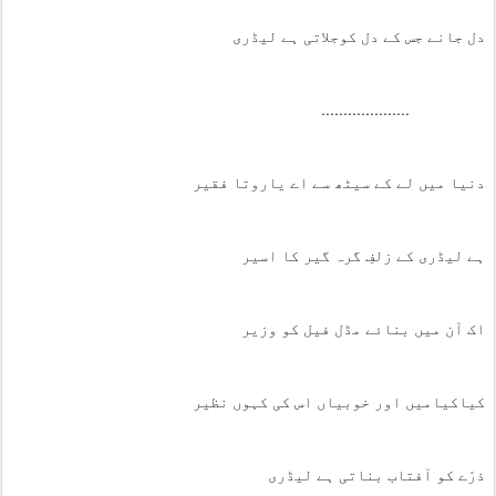
دل جانے جس کے دل کوجلاتی ہے لیڈری
....................
دنیا میں لے کے سیٹھ سے اے یاروتا فقیر
ہے لیڈری کے زلفِ گرہ گیر کا اسیر
اک آن میں بنائے مڈل فیل کو وزیر
کیاکیامیں اور خوبیاں اس کی کہوں نظیر
ذرّے کو آفتاب بناتی ہے لیڈری