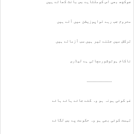
جوکچھ بھی اس کوملتاہے بس بانٹ کھاتے ہیں
محروم جب رہے تواپوزیشن میں آتے ہیں
ترکش میں جتنے تیر ہیں سب آزماتے ہیں
ناکام ہوتوشورمچاتی ہے لیڈری
.....................
غم کوئی ہونہ ہو وہ کئے جائے ہائے ہائے
تہمت کوئی بھی ہو وہ حکومت پے بس لگائے