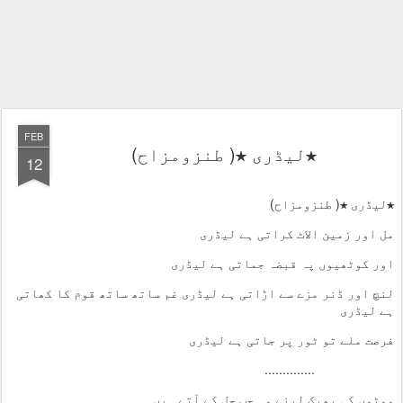
FEB
★لیڈری ★( طنزومزاح)
12
★لیڈری ★( طنزومزاح)
مل اور زمین الاٹ کراتی ہے لیڈری
اور کوٹھیوں پہ قبضہ جماتی ہے لیڈری
لنچ اور ڈنر مزے سے اڑاتی ہے لیڈری غم ساتھ ساتھ قوم کا کھاتی
ہے لیڈری
فرصت ملے تو ٹور پر جاتی ہے لیڈری
..............
ووٹوں کی بھیک لینے وہ جب چل کے آتے ہیں