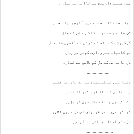
ہیں جتنے داؤپیچ سب لڑاتی ہے لیڈری
....................
لیڈر جو سنائےجلسے میں آکرجواپنا حال
تب جانو ووٹ لینے ڈالا ہے اس نے جال
گرگرپڑے کے اُٹھ کے کوئی لے اُنھیں سنبھال
ہو کامیاب بہرِوذارت کوئی سی چال
دل جانے جس کے دل کوجلاتی ہے لیڈری
....................
دنیا میں لے کے سیٹھ سے اے یاروتا فقیر
ہے لیڈری کے زلفِ گرہ گیر کا اسیر
اک آن میں بنائے مڈل فیل کو وزیر
کیاکیامیں اور خوبیاں اس کی کہوں نظیر
ذرّے کو آفتاب بناتی ہے لیڈری
........................