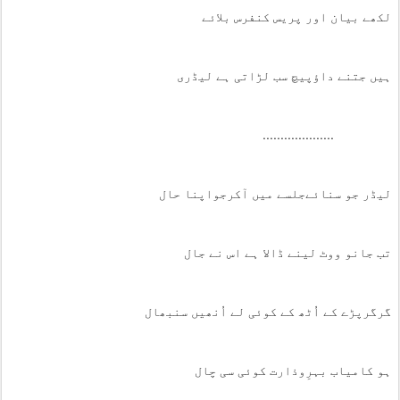
لکھے بیان اور پریس کنفرس بلائے
ہیں جتنے داؤپیچ سب لڑاتی ہے لیڈری
....................
لیڈر جو سنائےجلسے میں آکرجواپنا حال
تب جانو ووٹ لینے ڈالا ہے اس نے جال
گرگرپڑے کے اُٹھ کے کوئی لے اُنھیں سنبھال
ہو کامیاب بہرِوذارت کوئی سی چال