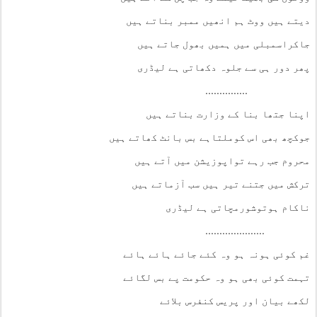
دیتے ہیں ووٹ ہم انھیں ممبر بناتے ہیں
جاکراسمبلی میں ہمیں بھول جاتے ہیں
پھر دور ہی سے جلوہ دکھاتی ہے لیڈری
...............
اپنا جتھا بنا کے وزارت بناتے ہیں
جوکچھ بھی اس کوملتاہے بس بانٹ کھاتے ہیں
محروم جب رہے تواپوزیشن میں آتے ہیں
ترکش میں جتنے تیر ہیں سب آزماتے ہیں
ناکام ہوتوشورمچاتی ہے لیڈری
.....................
غم کوئی ہونہ ہو وہ کئے جائے ہائے ہائے
تہمت کوئی بھی ہو وہ حکومت پے بس لگائے
لکھے بیان اور پریس کنفرس بلائے