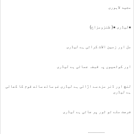
مجید لاہوری
★لیڈری ★( طنزومزاح)
مل اور زمین الاٹ کراتی ہے لیڈری
اور کوٹھیوں پہ قبضہ جماتی ہے لیڈری
لنچ اور ڈنر مزے سے اڑاتی ہے لیڈری غم ساتھ ساتھ قوم کا کھاتی
ہے لیڈری
فرصت ملے تو ٹور پر جاتی ہے لیڈری
..............