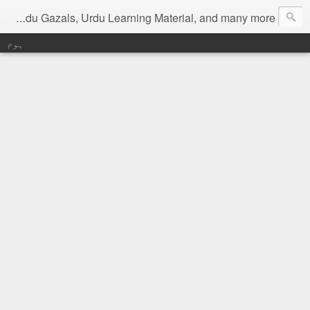
Digital Urdu Magazine to represent Urdu Literature, Urdu News, Health related materials, various function news of Urdu, Beauty tips, Kitchen tips, Urdu Poetry, Urdu Gazals, Urdu Learning Material, and many more.
ہوم