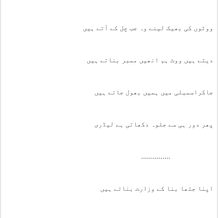
ووٹوں کی بھیک لینے وہ جب چل کے آتے ہیں
دیتے ہیں ووٹ ہم انھیں ممبر بناتے ہیں
جاکراسمبلی میں ہمیں بھول جاتے ہیں
پھر دور ہی سے جلوہ دکھاتی ہے لیڈری
...............
اپنا جتھا بنا کے وزارت بناتے ہیں