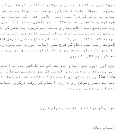
ہوئے گا کامیاب وہ دونوں
سوچنے اور پلٹنے کا بھر پور موقع، امکانات کو ختم ہونے 
جہان سے
راک گھرمحلے کا ہوتا تھا
بھروسہ ہمیشہ مثبت طا قت اور حو صلہ عطا کرتا ہے۔ہم جس ز
وشن
ہیں، یہ ترقی کی دوڑ میں اپنی اخلاقی اقدار کو پیچھے چھوڑ 
وہ اول و آخرہے وہی ظاہر و
خودغرضی، منفعت، احسان جتانے اور واجبی سے لگاؤ کی آب یا
باطن
ہ کیا دن تھے تقریب ہوتی تھی
وجہ سےرشتوں سے اخلاص پیار و محبت ،بے غرضی، بے نفسی کی ج
 عزم حسین و منقبتی مشاعرہ
JUN
ھر میں
پرستی نے لے لی ہے۔نہ صرف یہ کہ اس سے خاندان، رشتہ دار
30
روشن ہے ہر وجود اسی کی ہی
اورمعاشرہ متاثر ہورہا ہے بلکہ اس کے کڑوے کسیلے پھل خوش
شان سے
ہینوں ہی سے جاری رہتی تھی
گھونٹ رہیے ہیں ۔طلاق کی شرح میں اضافہ ہورہا ہے۔مجرد زن
لچل
والدین کے پیار سے محروم زندگی گزارنے پر مجبور ہیں ۔ا
وہ ہی عطا کرے ہے دلوں کو
معاشرہ پر نظر آتے ہیں ۔
سکون بھی
ئی مہماں آتے تھے گھر میں
بڑے اور بچوں میں تناؤ ہے، نشہ کی لت لگ گئی ہے، بد اخلاقی
سلسل
غم سےنجات ملتی ہے اس کی ہی
رہی ہے۔وقت برباد کرنے والے مشاغل میں دلچسپی لی جاتی ہ
شان سے
Conflictsاور کورٹ کچہری نے سکون کے ساتھ ساتھ اخراجات
سی کے بھی ماتھے پہ پڑتا نہ
دیا ہے ۔صبر وتوکل،رواداری، احسان کی روش، درگزر، معافی
ھا بل
سورج بھی اس کے حکم سے روشن
میں کمی واقع ہورہی ہے۔
ہوا یہاں
ہت یاد آتا ہے گزرا ہوا کل
 نو اور اے آٸ ۔۔۔ ذکی قاضی گلبرگہ
JUN
20
چمکے ہیں ماہ و انجم اسکی
و اور اے آٸ
ہ کیا دن تھے تقریب ہوتی تھی
جو دل کو جیت لے وہ فن ہمارے پاس نہیں
اذان سے
ھر میں
 ہے دھوم آ کے اے آئی نے
ہر زرہ اُس کی قدرت کے ہےگیت
نے ہیں ذکی جب سے یہ شادی
گنگناتا
ن ہیں لوگ حیران ہیں
اسباب وعلاج
انے