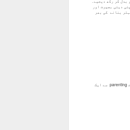
 بدل کر رکھ دیجیے۔
پنی دینی بصیرت اور
ہتر بنانے کی بھر
(عبدالعظیم رحمانی ملکاپوری کی زیر ترتیب کتاب فن تربیت parenting سے ایک