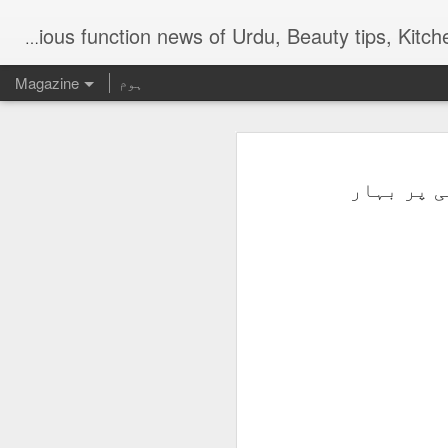
Digital Urdu Magazine to represent Urdu Literature, Urdu News, Health related ma
ہوم
Magazine
 پر بہار
AUG
3