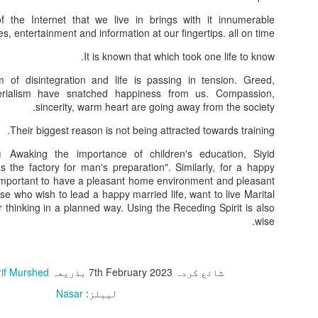
ش سفر ہے یا اللہ
ور بھائی بھی ہوتے تھے شامل
the Internet that we live in brings with it innumerable
نہ کٹے ہے کیوں میرا
ارشوں میں وہ چلتی تھی فر فر
, entertainment and information at our fingertips. all on time
را کدھر ہے یا اللہ
یاد ہے وہ حسیں اس کا منظر
It is known that which took one life to know.
m of disintegration and life is passing in tension. Greed,
ر دنوں کا پھر بھی اب
چلتے چلتے وہ یکسر ٹھہرتی
ری نل* ہمیں روز دیتا ہے شفاف جل
JUN
erialism have snatched happiness from us. Compassion,
6
sincerity, warm heart are going away from the society.
ری نل*
میں گزر ہے یا اللہ
 وقت دل پر تھی کیا کیا گزرتی
Their biggest reason is not being attracted towards training.
ت مصائب میں گھر کر
روز دیتا ہے شفاف جل
ے نہ بھولے وہ کاغذ کی کشتی
میں بشر ہے یا اللہ
ں کا ہمدرد سرکاری نل
نمول اپنی وہ بچپن کی ہستی
 the factory for man's preparation". Similarly, for a happy
y important to have a pleasant home environment and pleasant
 قاضی گلبرگہ*
گ برنگی دنیا کا
نے پکانے یہ دھونے کا ہو
ose who wish to lead a happy married life, want to live Marital
thinking in a planned way. Using the Receding Spirit is also
0096657
 پہ اثر ہے یا اللہ
و تھا سارے مسائل کا حل
wise.
لب ہیں اجلے کچھ کالے
 تو جل کے کئ ہیں میاں
 بنانے والے* ہاتھوں میں ان کے چھالے
JUN
5
یہ نگر ہے یا اللہ
ہے زمانے میں اس کا بدل
شائع کردہ
7th February 2023
بذریعہ
rif Murshed
💧💧💧💧💧💧
لیبلز:
Nasar
کو ذکی کی حل کردے
بچے، بوڑھے، جواں روز و شب
 بنانے والے*