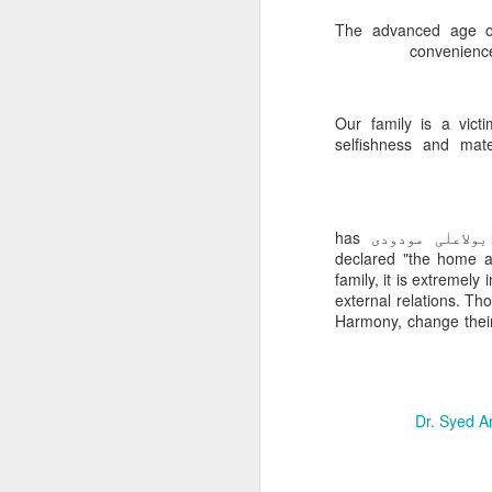
The advanced age of 
conveniences
Our family is a victi
selfishness and mat
Awaking the importance of children's education, Siyid ابولاعلٰی مودودی has
declared "the home as
family, it is extremel
external relations. Th
Harmony, change their 
Dr. Syed A