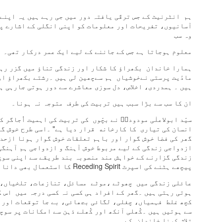
دل سے خوب سجاتا ٹانگہ
ہم انٹرنیٹ کے جس ترقّی یافتہ دور میں جی رہے ہیں یہ اپنے
موسم چاہے جیسا بھی ہو
آسانیوں، تفریحات اور معلومات کو اپنی انگلی کے اشارے پر
وہ سب
اپنی دھن میں جاتا ٹانگہ
معلوم ہوجاتا ہے جس کے جاننے کے لیے ایک عمر درکار تھی۔
گھوڑا آگے آگے دوڑے
ہمارا خاندان بکھراؤ کا شکار اور زندگی تناؤ میں گزر رہی
مادّیت پرستی نےخوشیاں ہم سےچھین لی ہیں ۔رشتے بکھراؤ او
پیچھے پیچھے چلتا ٹانگہ
ہیں ۔ ہمدردی، اخلاص، دل سوزی معاشرے سے دور ہوتی جارہی ہ
امی ابو باجی بھیا
ان کا سب سے بڑا سبب ہیں تربیت کی طرف متوجہ نہ ہونا۔
سب کا بوجھ اٹھاتا ٹانگہ
سیّد ابولاعلٰی مودودیؒ نے بچّوں کی تربیت کی اہمیت اُجاگر 
انسان کی تیاری کا کارخانه قرار دیا ہے" ۔اسی طرح خوش گ
اپنی گود میں لے کر ہم کو
گھر کی فضا خوش گوار اور باہم تعلقات خوش گوار ہونا ازحد
سارا شہر گھماتا ٹانگہ
زندگی گزارنے کے خواہش مند منصوبہ بند طریقے سے اپنی سوچ
پیچھے ہٹنے کی اسپرٹ Receding Spirit کا استعمال بھی دانائی ہے۔۔۔۔۔۔
چابک مار کے ٹانگے والا
عائلی زندگی میں چھوٹے ،موٹے مسائل، تنازعات، تلخیاں،
سب سے تیز چلاتا ٹانگہ
ہوتی رہتی ہیں ۔گھر کے افراد ہی کسی نہ کسی درجہ میں اس ک
جانے کس بستی میں ہوگا
سے ہوتیں ہیں ۔کُھلی آنکھ اور کُھلے ذہن سے امکانات پر سوچ
تلاش کرنا خاندان کے