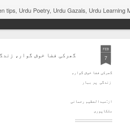
terials, various function news of Urdu, Beauty tips, Kitchen tips, Urdu Poetry, Urdu Gaz
FEB
گھرکی فضا خوش گوار، زندگی
7
گھرکی فضا خوش گوار،
ذکی قاضی ۔۔۔ ٹانگہ
زندگی پر بہار
*ٹانگہ*
چھن چھن کرتا آتا ٹانگہ
از:عبدالعظیم رحمانی
سب کے دل کو بھاتا ٹانگہ
ملکاپوری
::::::::::::::::::::::::::::::::
ٹانگے والا ہر دن اپنا