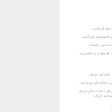
اکبرؓ جوانِ گلِشن نوخیز کی
مثال
عباسؓ باوفا تھے شجاعت کا اک
ہنر
سر دے دیا مگر نہ دیا ساتھ
ظلم کا
دنیا کو دے گئے وہ حریت
ہ طریقہ، بے شعوری،
ں کو اٹھانے کی فرصت
دت، دل کے