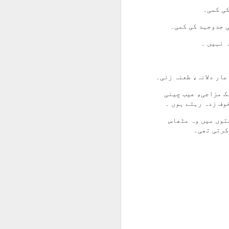
نک مزاجی، عیب چینی
وف زدہ رہتے ہوں ۔
توں میں وہ مٹھاس
کرتی تھی۔