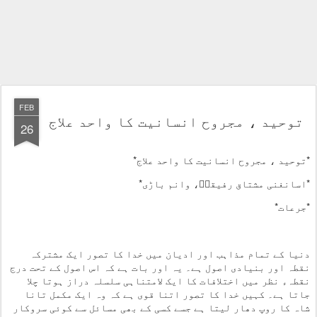
FEB
توحید ، مجروح انسانیت کا واحد علاج
26
*توحید ، مجروح انسانیت کا واحد علاج*
*اسانغنی مشتاق رفیقیؔ، وانم باڑی*
*جرعات*
دنیا کے تمام مذاہب اور ادیان میں خدا کا تصور ایک مشترکہ
نقطہ اور بنیادی اصول ہے۔ یہ اور بات ہے کہ اس اصول کے تحت درج
نقطہء نظر میں اختلافات کا ایک لامتناہی سلسلہ دراز ہوتا چلا
جاتا ہے۔ کہیں خدا کا تصور اتنا قوی ہے کہ وہ ایک مکمل تانا
شاہ کا روپ دھار لیتا ہے جسے کسی کے بھی مسائل سے کوئی سروکار