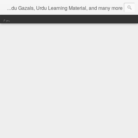
Digital Urdu Magazine to represent Urdu Literature, Urdu News, Health related materials, various function news of Urdu, Beauty tips, Kitchen tips, Urdu Poetry, Urdu Gazals, Urdu Learning Material, and many more.
ہوم