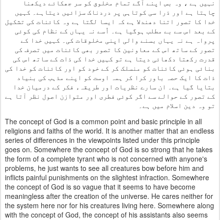
نہیں ہے ، وہ بس اپنے آگے تمام مخلوق کو سر جھکائے دیکھنا
چاہتا ہے اور ذرا سی کوتاہی پر دردناک سزائیں دیتاہے۔ کہیں
خدا کا تصور اتنا دھندلا ہے کہ ایسا لگتا ہے وہ کائنات کی تشکیل
کے بعد اس سے بے مطلب ہوگیا ہے۔ اُسے نہ یہاں کے نظام کی کوئی
پرواہ ہے نہ یہاں بسنے والی اپنی مخلوقات کی۔ کہیں خدا کے
تصور کے ساتھ اس کے معاونین کا تصور بھی کائنات میں تصرف کی
قدرت رکھتا دکھائی دیتا ہے تو کہیں خدا کی ذات کے ساتھ اس کی
بنائی ہوئی کائنات کو منسلک کر کے خود کو اور کائنات کو خدا کی
ذات کا ایک حصہ باور کرا کر ہمہ اوست کو اپنے مذہب کی بنیاد
بتایا گیا ہے۔ ان سارے نظریات اور طریقہء فکر کے درمیان خدا
کے تصور کے حوالے سے اگر کوئی فطری اور متوازن اصول نظر آتا ہے
تو وہ دین اسلام میں ہے۔
The concept of God is a common point and basic principle in all
religions and faiths of the world. It is another matter that an endless
series of differences in the viewpoints listed under this principle
goes on. Somewhere the concept of God is so strong that he takes
the form of a complete tyrant who is not concerned with anyone's
problems, he just wants to see all creatures bow before him and
inflicts painful punishments on the slightest infraction. Somewhere
the concept of God is so vague that it seems to have become
meaningless after the creation of the universe. He cares neither for
the system here nor for his creatures living here. Somewhere along
with the concept of God, the concept of his assistants also seems