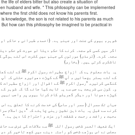
the life of elders bitter but also create a situation of
ween husband and wife. * This philosophy can be implemented
اُس سوچ پر تنقید کر رہے ہیں جس میں صرف "عقل" کو ہی زندگی کے
 where the first child does not know his parents first.
ذریعہ سمجھا جاتا ہے۔موجودہ زمانہ عقل کو مشعلِ راہ یعنی
e is knowledge, the son is not related to his parents as much
انتا ہے، اور جذبات، عشق یا دیوانگی (جُنوں) کو بے وقوفی یا
. But how can this philosophy be imagined to be practical in
اقبال اس بات کی طرف اشارہ کر رہے ہیں کہ "جُنوں بھی صاحبِ
 کی کشتی
JUN
شوہر، بیوی کی جنت اور جہنم ہے۔ (احمد، طبرانی ، حاکم اور
14
کی کشتی
اگر میں کسی کو سجدہ کرنے کا حکم دیتا تو عورت کو حکم دیت
ے نہ بھولے وہ بارش کی مستی
سجدہ کرے۔ (ترمذی) عورتوں کی جہنم میں کثرت اس لئے ہوگی ک
ناشکری کرتی ہیں۔ (بخاری)
نی میں چلتی تھی کاغذ کی کشتی
یہ بات معلوم ہے کہ ازواج مطہرات رسول اکرم ﷺ کے لئے کھا
کے لئے بستر بچھاتیں ، آپ ﷺ کے کپڑے دھوتیں، حتتی کہ آپ 
رش کا موسم ذکی جب بھی آتا
کنگھی کرتیں، *رسول اکرم ﷺ کے اقوال اور ازواج مطہرات کے
وہ کون سی شریعت ہے جس سے یہ ثابت کیا جائے گا کہ شوہر کے
 دلوں کو بہت خوب بھاتا
کپڑے دھونا اور دیگر گھریلو کام کرنا بیوی پر واجب نہیں ؟
خوف بارش کا ہوتا نہیں تھا
 نہ شجر ہے یا اللہ در پیش سفر ہے یا اللہ
جہاں تک سسرال ( سسر اور ساس) کی خدمت کرنے کا تعلق ہے اس 
JUN
کرنے سے قبل یہ بات ذہن نشین رہنی چاہئے کہ *دین اسلام سر
6
للہ*
ات کا کوئی دھڑکا نہیں تھا
محبت ، رافت ، رحمت ، شفقت اور عزت و احترام کا دین ہے۔*
نہ شجر ہے یا اللہ
ھوم سے جمتی بچپن کی محفل
ایک ضعیف العمر شخص رسول اللہ ﷺ سے ملاقات کی غرض سے حاضر
مجلس نے اس بوڑھے شخص کو راستہ دینے میں کچھ تاخیر کر دی 