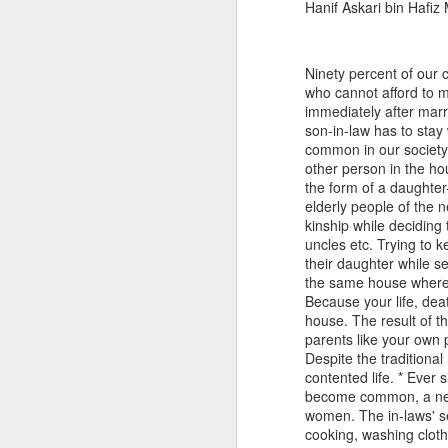
Ninety percent of our 
who cannot afford to 
immediately after marr
son-in-law has to stay 
common in our society 
عزمِ حسینؓ جب ظلمتِ
JUL
other person in the ho
7
یزید نے پھیلائے
the form of a daughter-
elderly people of the 
اپنے پر لرزاں تھے
kinship while deciding 
اہلِ حق، تھا ستم کا
uncles etc. Trying to 
عجب سفر از ڈاکٹر
their daughter while s
سید عارف مرشد
the same house where y
Because your life, dea
عزمِ حسینؓ
house. The result of t
parents like your own 
جب ظلمتِ یزید نے پھیلائے اپنے
Despite the traditional
پر
contented life. * Ever 
become common, a new t
لرزاں تھے اہلِ حق، تھا ستم کا
women. The in-laws' serv
عجب سفر
cooking, washing clot