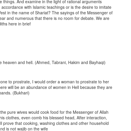
ہوئے گا کامیاب وہ دونوں
things. And examine in the light of rational arguments
جہان سے
n accordance with Islamic teachings or is the desire to imitate
راک گھرمحلے کا ہوتا تھا
e West in the name of Shariat? The sayings of the Messenger of
وشن
وہ اول و آخرہے وہی ظاہر و
lear and numerous that there is no room for debate. We are
باطن
ths here in brief:
ہ کیا دن تھے تقریب ہوتی تھی
 عزم حسین و منقبتی مشاعرہ
JUN
ھر میں
30
روشن ہے ہر وجود اسی کی ہی
شان سے
ہینوں ہی سے جاری رہتی تھی
لچل
وہ ہی عطا کرے ہے دلوں کو
سکون بھی
ئی مہماں آتے تھے گھر میں
e heaven and hell. (Ahmed, Tabrani, Hakim and Bayhaqi)
سلسل
غم سےنجات ملتی ہے اس کی ہی
شان سے
سی کے بھی ماتھے پہ پڑتا نہ
ھا بل
eone to prostrate, I would order a woman to prostrate to her
سورج بھی اس کے حکم سے روشن
here will be an abundance of women in Hell because they are
ہوا یہاں
ہت یاد آتا ہے گزرا ہوا کل
sbands. (Bukhari)
 نو اور اے آٸ ۔۔۔ ذکی قاضی گلبرگہ
JUN
20
چمکے ہیں ماہ و انجم اسکی
و اور اے آٸ
ہ کیا دن تھے تقریب ہوتی تھی
اذان سے
ھر میں
 ہے دھوم آ کے اے آئی نے
ہر زرہ اُس کی قدرت کے ہےگیت
his clothes, even comb his blessed head, After interaction,
نے ہیں ذکی جب سے یہ شادی
گنگناتا
will prove that cooking, washing clothes and other household
ن ہیں لوگ حیران ہیں
انے
d is not wajib on the wife?*