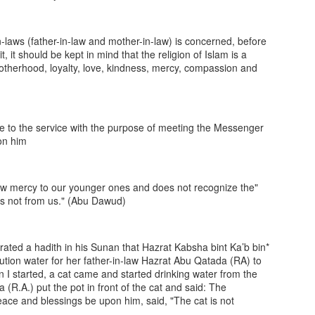
واقف ہے ہر زمین و فلک کے
 مکاتب بھی ویران ہیں
وۓ ہیں سبھی لوگ اس کے دوانے
جہان سے
 علم و عرفاں کے بحران ہیں
ۓ دور کے لوگ رسمیں نبھانے
n-laws (father-in-law and mother-in-law) is concerned, before
بخشی حیات، رزق دیا، کی
, it should be kept in mind that the religion of Islam is a
عزتیں عطا
اب سبھی کے گریبان ہیں
گے ہیں وہ اپن
rotherhood, loyalty, love, kindness, mercy, compassion and
و غم کی ترجماں ہے کربلا
JUN
19
رکھتا ہے نیک بندوں کو اپنی
اس کی دانش پہ قربان ہیں
امان سے
 غم کی ترجماں ہے کربلا
 ہے دھوم آ کے اے آئی نے
لغزش
e to the service with the purpose of meeting the Messenger
on him.
چے پر عیاں ہے کربلا
ام اس کے ہی ساٸے تلے
رانِ نبیؐ کا دشت میں
و رہے ہیں بھلے یا برے
w mercy to our younger ones and does not recognize the
نِ سخت جاں ہے کربلا
اتھ لے کر نٸے ولولے
 is not from us." (Abu Dawud)
کام اس کے خدا کے لیے
الا ہے جو باطل کا غرور
ر خودی ورموز بےخودی
JUN
rated a hadith in his Sunan that Hazrat Kabsha bint Ka’b bin
18
یقت حق رساں ہے کربلا
 خودی ورموز بےخودی
م لگائیں خوشی سے گلے
ution water for her father-in-law Hazrat Abu Qatada (RA) to
 I started, a cat came and started drinking water from the
ے ہیں دشمنانِ مصطفیٰؐ
 ہے دھوم آ کے اے آئی نے
۔۔۔۔۔ً۔۔۔۔۔۔۔۔۔۔۔۔۔۔۔۔۔۔۔۔۔۔۔۔۔۔۔۔۔۔۔۔۔۔۔۔۔۔۔۔۔
(R.A.) put the pot in front of the cat and said: The
ace and blessings be upon him, said, "The cat is not
ے کہ دنیا ترقی کرے
 جاری بیاں ہے کربلا
 اقبال کی کتاب "اسرارِ خودی" کے بعض نظریات کو سطحی فہم