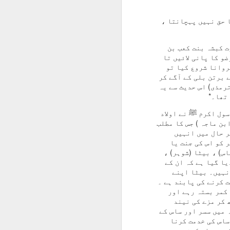
 حق نہیں پہچانتا ،
ت کبشہ بنت کعب بن
و کا پانی لائیں تا
روانا شروع کیا تو
 برتن بلی کے آگے کر
رمذی) اس حدیث سے یہ
تھا۔*
سول اکرم ﷺ نے اولاد
بن ماجہ ) جس کا مطلب
ر حال میں انہیں
 کو اس کی جنت یا
س) ، بیٹا (شوہر) ،
یا گیا ہے کہ ان کے
نہیں۔ بیٹا اپنے
 کرنے کی پابند ہے ۔
 کمر بستہ رہے اور
 کر مزے کی نیند
 میں سسر اور ساس کے
ساس کی خدمت کرنا