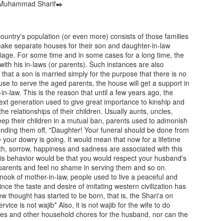
✒️Hanif Askari bin Hafiz Muhammad Sharif
چھن چھن کرتا آتا ٹانگہ
*ذکی قاضی گلبرگہ*
country's population (or even more) consists of those families
00966571638722
make separate houses for their son and daughter-in-law
iage. For some time and in some cases for a long time, the
with his in-laws (or parents). Such instances are also
that a son is married simply for the purpose that there is no
ادِ ماضی اور شادی
حمد باری تعلیٰ آغاز
JUL
JUL
use to serve the aged parents, the house will get a support in
7
12
انے
کرہاہوں فقط اس کے
in-law. This is the reason that until a few years ago, the
next generation used to give great importance to kinship and
نام سے از ڈاکٹر
یادِ ماضی اور شادی خانے*
the relationships of their children. Usually aunts, uncles,
سید عارف مرشد
keep their children in a mutual ban, parents used to admonish
ہ کیا دن تھے تقریب ہوتی تھی
حمد باری تعلیٰ
ending them off, "Daughter! Your funeral should be done from
ھر میں
our dowry is going. It would mean that now for a lifetime
آغاز کرہاہوں فقط اس کے نام
th, sorrow, happiness and sadness are associated with this
ھے کتنے کشادہ ہمارے وہ
سے
his behavior would be that you would respect your husband's
نگن
parents and feel no shame in serving them and so on.
پروردگار خالقِ کون و مکان کے
 nook of mother-in-law, people used to live a peaceful and
ہیں سر اٹھاتی کبھی کوئ
since the taste and desire of imitating western civilization has
لجھن
رکھے زباں پے اپنے سدا اس کا
hought has started to be born, that is, the Shari'a on
نام جو
ice is not wajib* Also, it is not wajib for the wife to do
ر اک شخص اپنا لگاتا تھا تن
hes and other household chores for the husband, nor can the
ن