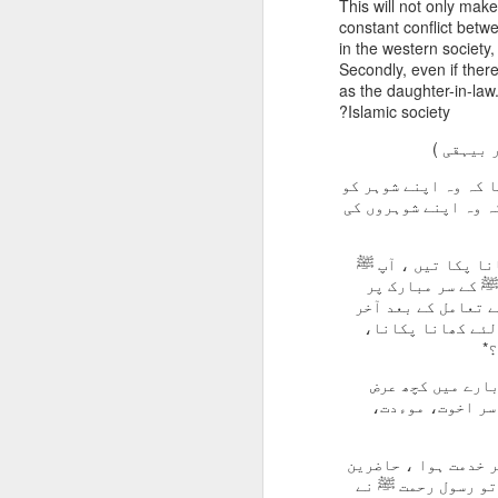
This will not only make 
constant conflict bet
in the western society,
Secondly, even if ther
as the daughter-in-law
Islamic society?
 بیہقی )
ا کہ وہ اپنے شوہر کو
ہ وہ اپنے شوہروں کی
نا پکا تیں ، آپ ﷺ
ﷺ کے سر مبارک پر
 تعامل کے بعد آخر
 لئے کھانا پکانا،
*
بارے میں کچھ عرض
اسر اخوت، موءدت،
 خدمت ہوا ، حاضرین
تو رسول رحمت ﷺ نے