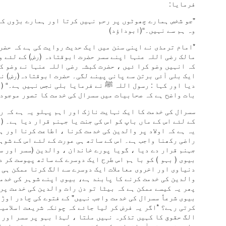
ش سفر ہے یا اللہ
ور بھائی بھی ہوتے تھے شامل
فرمایا:
نہ کٹے ہے کیوں میرا
ارشوں میں وہ چلتی تھی فر فر
"جو شخص ہمارے چھوٹوں پر رحم نہیں کرتا اور ہمارے بڑوں کا
وہ ہم سے نہیں۔“(ابوداؤد)
را کدھر ہے یا اللہ
یاد ہے وہ حسیں اس کا منظر
*امام ترمذی نے اپنی سنن میں ایک حدیث روایت کی ہے کہ حضر
مالک رضی اللہ عنہا اپنے سسر حضرت ابوقتادہ (رض) کے لئے وض
ر دنوں کا پھر بھی اب
چلتے چلتے وہ یکسر ٹھہرتی
ری نل* ہمیں روز دیتا ہے شفاف جل
JUN
کہ انہیں وضو کرا ئیں ، حضرت کبشہ رضی اللہ عنہا نے وضو ک
6
ایک بلی آئی برتن سے پانی پینے لگی۔ حضرت ابوقتادہ(رض) نے
ری نل*
میں گزر ہے یا اللہ
 وقت دل پر تھی کیا کیا گزرتی
دیا اور کہا : رسول اللہ ﷺ نے فرمایا بلی نجس نہیں ہے۔“ (ت
بات واضح ہے کہ صحابیات میں سسرال کی خدمت کا تصور موجود 
ت مصائب میں گھر کر
روز دیتا ہے شفاف جل
ے نہ بھولے وہ کاغذ کی کشتی
سسرال کی خدمت کا ایک نہایت نازک اور اہم پہلو یہ ہے کہ ر
میں بشر ہے یا اللہ
ں کا ہمدرد سرکاری نل
نمول اپنی وہ بچپن کی ہستی
کے لئے اس کے ماں باپ کو اس کی جنت یا جہنم قرار دیا ہے۔ (ا
یہ ہے کہ اولاد پر والدین کی خدمت کرنا ، اطاعت کرنا اور ہ
 قاضی گلبرگہ*
گ برنگی دنیا کا
نے پکانے یہ دھونے کا ہو
راضی رکھنا واجب ہے۔ اس کے ساتھ ہی عورت کے لئے اس کے شوہر
جہنم قرار دے دیا ، گویا پورے خاندان ، والدین (سسر اور سا
0096657
 پہ اثر ہے یا اللہ
و تھا سارے مسائل کا حل
بیوی ( بہو ) کو با ہم اس طرح ایک دوسرے کے ساتھ پیوست کر د
دنیاوی اور اخروی معاملات ایک دوسرے سے الگ کرنا ممکن ہی 
لب ہیں اجلے کچھ کالے
 تو جل کے کئ ہیں میاں
والدین کی خدمت کرنے کا پابند ہے، بیوی اپنے شوہر کی خدمت
 بنانے والے* ہاتھوں میں ان کے چھالے
JUN
پھر یہ کیسے ممکن ہے کہ بیٹا تو دن رات والدین کی خدمت پر
5
یہ نگر ہے یا اللہ
ہے زمانے میں اس کا بدل
بیوی شرعاً سسرال کی خدمت واجب نہیں" کے فتوے کی چادر اوڑھ
💧💧💧💧💧💧
کرتی رہے؟ *اگر یہ فرض کر لیا جائے کہ چونکہ شریعت اسلامیہ
کو ذکی کی حل کردے
بچے، بوڑھے، جواں روز و شب
الگ حقوق کا کہیں تذکرہ نہیں ملتا ، لہذا بہو پر سسر اور 
 بنانے والے*