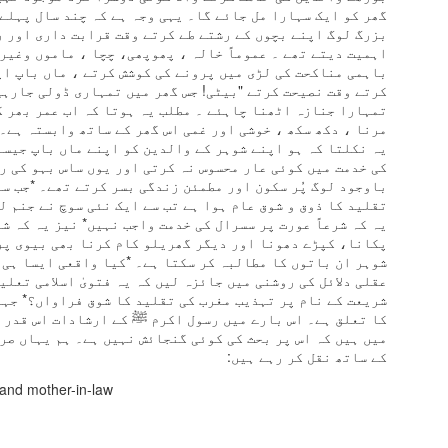
دل سے خوب سجاتا ٹانگہ
گھر کو ایک سہارا مل جائے گا۔ یہی وجہ ہے کہ چند سال پہلے 
بزرگ لوگ اپنے بچوں کے رشتے طے کرتے وقت قرابت داری اور ر
موسم چاہے جیسا بھی ہو
اہمیت دیتے تھے ۔ عموماً خالہ ، پھوپھی، چچا ، ماموں وغیرہ
باہمی مناکحت کی لڑی میں پرونے کی کوشش کرتے ، ماں باپ اپ
اپنی دھن میں جاتا ٹانگہ
کرتے وقت نصیحت کرتے "بیٹی! جس گھر میں تمہاری ڈولی جارہی
تمہارا جنازہ اٹھنا چاہئے ۔ مطلب یہ ہوتا کہ اب عمر بھر 
گھوڑا آگے آگے دوڑے
مرنا ، دکھ سکھ ، خوشی اور غمی اس گھر کے ساتھ وابستہ ہے۔
یہ نکلتا کہ ہو اپنے شوہر کے والدین کو اپنے ماں باپ جیسا
پیچھے پیچھے چلتا ٹانگہ
کی خدمت میں کوئی عار محسوس نہ کرتی اور یوں ساس بہو کی ر
باوجود لوگ پُر سکون اور مطمئن زندگی بسر کرتے تھے۔ *جب س
امی ابو باجی بھیا
تقلید کا ذوق و شوق عام ہوا ہے تب سے ایک نئی سوچ نے جنم ل
یہ کہ شرعاً عورت پر سسرال کی خدمت واجب نہیں* نیز یہ کہ ش
سب کا بوجھ اٹھاتا ٹانگہ
پکانا، کپڑے دھونا اور دیگر گھریلو کام کرنا بھی بیوی پر
شوہر ان باتوں کا مطالبہ کر سکتا ہے۔ *کیا واقعی ایسا ہی 
اپنی گود میں لے کر ہم کو
عقلی دلائل کی روشنی میں جائزہ لیں کہ یہ فتویٰ اسلامی تعلی
شریعت کے نام پر تہذیب مغرب کی تقلید کا شوق فراواں؟* جہا
سارا شہر گھماتا ٹانگہ
کا تعلق ہے۔ اس بارے میں رسول اکرم ﷺ کے ارشادات اس قدر 
میں ہیں کہ اس پر بحث کی کوئی گنجائش نہیں ہے۔ ہم یہاں صر
چابک مار کے ٹانگے والا
کے ساتھ نقل کر رہے ہیں:
سب سے تیز چلاتا ٹانگہ
w and mother-in-law
جانے کس بستی میں ہوگا