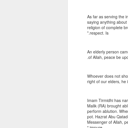
اکبرؓ جوانِ گلِشن نوخیز کی
مثال
As far as serving the i
عباسؓ باوفا تھے شجاعت کا اک
saying anything about it
ہنر
religion of complete b
respect. Is.*
سر دے دیا مگر نہ دیا ساتھ
ظلم کا
An elderly person cam
دنیا کو دے گئے وہ حریت
of Allah, peace be up
"Whoever does not sho
right of our elders, he
*Imam Tirmidhi has nar
Malik (RA) brought abl
perform ablution. When
pot. Hazrat Abu Qatada 
Messenger of Allah, pe
impure."