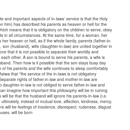
 والے نقادوں نے نظرِ تحسین سے نہ دیکھا۔ روایتی تصوف
ں کی جیسی چمکتی رہے
سی رستے پہ چلنا ہے ذکی
 دادگان کو اس سے جا بجا ٹھوکر لگی۔ ہمارے ادب میں تو
یک مذموم چیز تھی اور تصوف و اخلاق اس کو ابلیسانہ چیز
ہ اپنے درمیاں ہے کربلا
ل لگا کر پڑھے اور لکھے
ے تھے۔ فارسی اور اُردو ادب میں نفس انسانی کے ایزدی
e and important aspects of in-laws' service is that the Holy
کے متعلق تو بہت کچھ ملتا ہے لیکن ہر جگہ تلقین یہی ہے
 him) has described his parents as heaven or hell for the
ی قاضی گلبرگہ*
لم کا یہ ہمیشہ جلے
سان اپنی خودی کو سوخت کر کے ہی اس جوہر کو اجاگر کر
hich means that it is obligatory on the children to serve, obey
اٶنڈر*
JUN
ہے۔ خودی کی پر
ts in all circumstances. At the same time, for a woman, her
16
و ک
ٶنڈر*
009665716
her heaven or hell, as if the whole family, parents (father-in-
, son (husband), wife (daughter-in-law) are united together in
ی کے وہ تجربہ کار لوگ جو ڈگری سے زیادہ عملی مہارت
one that it is not possible to separate their worldly and
 تھے جذبۂ خدمتِ خلق سے سرشار ان مخلص نفوس کے ایک ہی
 each other. A son is bound to serve his parents, a wife is
سے مریض شفایاب ہو جاتے تھے اللہ تعالیٰ ان کے درجات
band. Then how is it possible that the son stays busy day
کرے.
e of his parents and the wife continues to sleep comfortably
fatwa that "the service of the in-laws is not obligatory
Separate rights of father-in-law and mother-in-law are
daughter-in-law is not obliged to serve father-in-law and
can imagine how important this philosophy will be in ruining
 will be that the husband will ignore his parents-in-law (i.e.
علِ راہ* *کسے خبر کہ جُنوں بھی ہے صاحبِ ادراک
JUN
 ultimately, instead of mutual love, affection, kindness, mercy,
16
ہ*
e will be feelings of insolence, disrespect, rudeness, disgust
ses. will be born.*
*