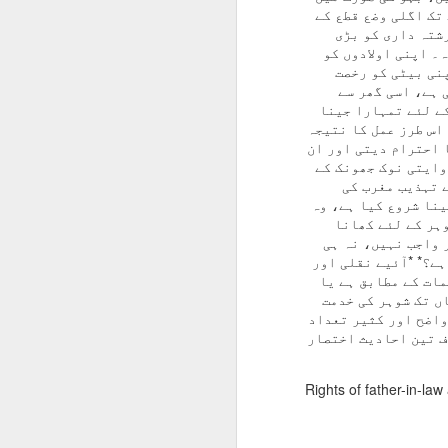
تک اگلی وضع قطع کے
شتہ داری کو بڑی
۔ اپنی اولادوں کو
نی بیٹی کو رخصت
 ہے، اسی گھر سے
کے لئے تمہارا جینا
 اس طرز عمل کا نتیجہ
 احترام دیتی اور ان
وایتی نوک جھونک کے
ے تہذیب مغرب کی
ینا شروع کیا ہے، وہ
وہر کے لئے کھانا
 واجب نہیں، نہ ہی
ہے؟* *آئیے نقلی اور
مات کے مطابق ہے یا
ں تک شوہر کی خدمت
واضح اور کثیر تعداد
ف تین احادیث اختصار
Rights of father-in-la