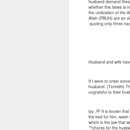
husband demand these 
اُس وقت دشتِ کرب میں اٹھا وہ
whether this fatwa is i
آفتاب
the civilization of th
Allah (PBUH) are so c
جس کی جبیں پہ ثبت تھا پیغامِ
quoting only three hadi
خیر و شر
باطل کے سامنے نہ جھکا ایک
لمحہ بھی
حق کے لیے تھا وقف سراپا وہ
نامور
Husband and wife hav
پیاسے تھے اہلِ بیتؓ، تھی
بچوں کی تشنگی
If I were to order som
دریا قریب تھا کہ کڑی تھی
husband. (Tirmidhi) T
وہاں نظر
ungrateful to their hu
اصغرؓ کی پیاس، زینبؓ و
شبیرؓ کا وقار
It is known that the pure wives would cook food for the Messenger of Allah ﷺ, lay
the bed for him, wash 
لکھتے رہے وفا کے نئے باب سر
which is the law that 
بہ سر
chores for the husban