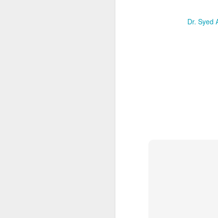
Dr. Syed 
عزمِ حسینؓ جب ظلمتِ
JUL
7
یزید نے پھیلائے
اپنے پر لرزاں تھے
اہلِ حق، تھا ستم کا
عجب سفر از ڈاکٹر
سید عارف مرشد
عزمِ حسینؓ
جب ظلمتِ یزید نے پھیلائے اپنے
پر
لرزاں تھے اہلِ حق، تھا ستم کا
عجب سفر