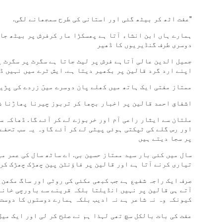
دل سے خوب سجاتا ٹانگہ
"عفت اٹھ کر بیٹھ گئی اور استانی کی طرح سمجھانے لگی.
موسم چاہے جیسا بھی ہو
ہمارے ہاں ابن انشاء آتا ہے پھسکڑا مار کرفرش پر بیٹھ جا
اپنی دھن میں جاتا ٹانگہ
دوسری طرف گنڈیریوں کا ڈھیر
گھوڑا آگے آگے دوڑے
جمیل الدین عالی آتاہے فرش پر لیٹ جاتا ہے سگرٹ پر سگرٹ پ
اپنے ارد گرد قالین پر بکھیر دیتا ہے. ایش ٹرے میں نہیں ڈ
پیچھے پیچھے چلتا ٹانگہ
ممتاز مفتی ایک ہاتھ میں کھلے پان دوسرے میںّ زردے کی پڑی
امی ابو باجی بھیا
اشفاق احمد قالین پر اخبار بچھا کر تربوز چیرنا پھاڑنا ش
سب کا بوجھ اٹھاتا ٹانگہ
ملتان سے ایثار راعی آم اور خربوزے لے کر آئے گا. ڈھاکہ س
اور رس گلے کی ٹپکتی ہوئی پیٹی لے کر آئے گاوہ یہ سب تحفے
اپنی گود میں لے کر ہم کو
پر سجا دیتے ہیں
سارا شہر گھماتا ٹانگہ
سال میں کئی بار سید ممتاز حسین بی. اے ساٹھ سال کی عمر می
تیاری کرنے آتا ہے اور قالین پر فاؤنٹن پین چھڑک چھڑک کر
چابک مار کے ٹانگے والا
صرف ایک راجہ شفیع ہے جب کبھی مکئی کی روٹی اور ساگ مکھن گ
آتے ہی قالین پر نہیں انڈیلتا بلکہ قرینے سے باورچی خانے
سب سے تیز چلاتا ٹانگہ
کیونکہ وہ نہ شاعر ہے نہ ادیب بلکہ ہمارے دوستوں کا دوست 
جانے کس بستی میں ہوگا
عفت کی بات بالکل سچ تھی لہذا ہم نے صلح کر لی اور ایک می