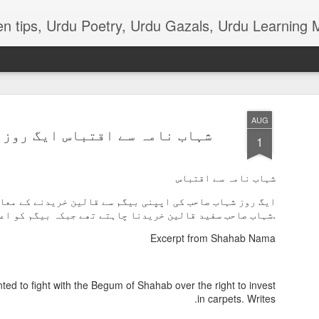
terials, various function news of Urdu, Beauty tips, Kitchen tips, Urdu Poetry, Urdu Gaz
AUG
شہاب نامہ سے اقتباس ایگ روز 
1
شہاب نامہ سے اقتباس
ذکی قاضی ۔۔۔ ٹانگہ
ایگ روز شہاب صاحب کی اپپنی بیگم سے قالین خریدنے کے معا
.شہاب صاحب سفید قالین خریدنا چاہتے تھے جبکہ بیگم کو اع
*ٹانگہ*
Excerpt from Shahab Nama
چھن چھن کرتا آتا ٹانگہ
سب کے دل کو بھاتا ٹانگہ
d to fight with the Begum of Shahab over the right to invest
ٹانگے والا ہر دن اپنا
in carpets. Writes.