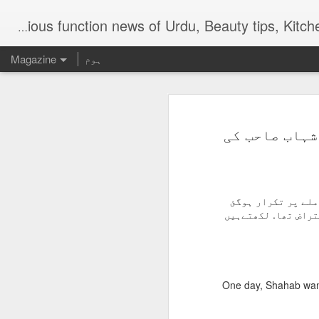
Digital Urdu Magazine to represent Urdu Literature, Urdu News, Health related ma
ہوم
Magazine
شہاب صاحب کی
AUG
ملے پر تکرار ہوگئ
3
تراض تھا. لکھتےہیں
One day, Shahab wante