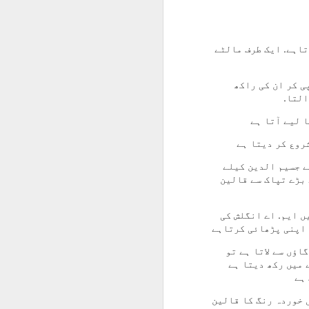
تاہے. ایک طرف مالٹے
ی کر ان کی راکھ
التا.
ا لیے آتا ہے
روع کر دیتا ہے
ے جسیم الدین کیلے
 بڑے تپاک سے قالین
ں ایم. اے انگلش کی
 اپنی پڑھائی کرتاہے
اؤں سے لاتا ہے تو
 میں رکھ دیتا ہے
ہے
ل خوردہ رنگ کا قالین