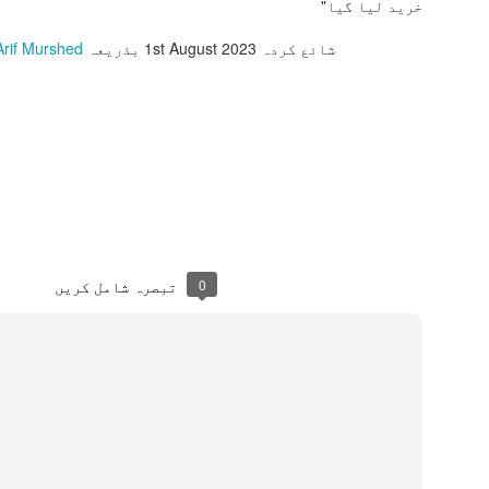
خرید لیا گیا"
چھن چھن کرتا آتا ٹانگہ
شائع کردہ
1st August 2023
بذریعہ
Arif Murshed
*ذکی قاضی گلبرگہ*
00966571638722
ادِ ماضی اور شادی
حمد باری تعلیٰ آغاز
JUL
JUL
7
12
انے
کرہاہوں فقط اس کے
نام سے از ڈاکٹر
یادِ ماضی اور شادی خانے*
سید عارف مرشد
ہ کیا دن تھے تقریب ہوتی تھی
حمد باری تعلیٰ
0
تبصرہ شامل کریں
ھر میں
آغاز کرہاہوں فقط اس کے نام
ھے کتنے کشادہ ہمارے وہ
سے
نگن
پروردگار خالقِ کون و مکان کے
ہیں سر اٹھاتی کبھی کوئ
لجھن
رکھے زباں پے اپنے سدا اس کا
نام جو
ر اک شخص اپنا لگاتا تھا تن
ن