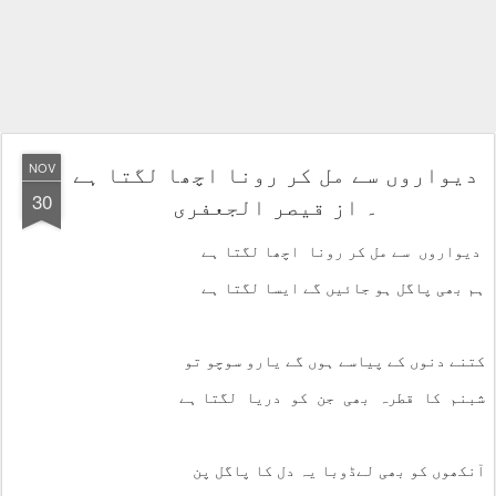
دیواروں سے مل کر رونا اچھا لگتا ہے
NOV
30
۔ از قیصر الجعفری
دیواروں سے مل کر رونا اچھا لگتا ہے
ہم بھی پاگل ہو جائیں گے ایسا لگتا ہے
کتنے دنوں کے پیاسے ہوں گے یارو سوچو تو
شبنم کا قطرہ بھی جن کو دریا لگتا ہے
آنکھوں کو بھی لےڈوبا یہ دل کا پاگل پن