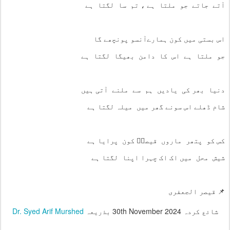
آتے جاتے جو ملتا ہے ، تم سا لگتا ہے
اس بستی میں کون ہمارےآنسو پونچھے گا
جو ملتا ہے اس کا دامن بھیگا لگتا ہے
دنیا بھر کی یادیں ہم سے ملنے آتی ہیں
شام ڈھلے اس سونے گھر میں میلہ لگتا ہے
کس کو پتھر ماروں قیصرؔ کون پرایا ہے
شیش محل میں اک اک چہرا اپنا لگتا ہے
📌 قیصر الجعفری
شائع کردہ
30th November 2024
بذریعہ
Dr. Syed Arif Murshed