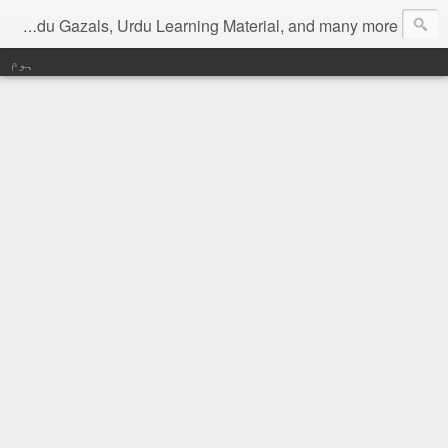
Digital Urdu Magazine to represent Urdu Literature, Urdu News, Health related materials, various function news of Urdu, Beauty tips, Kitchen tips, Urdu Poetry, Urdu Gazals, Urdu Learning Material, and many more.
ہوم