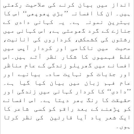
انداز میں بیان کرنے کی صلاحیت رکھتی
ہیں۔ ان کا افسانہ ’’بڑی پھوپھی‘‘ اس کا
بہترین نمونہ ہے۔ یہ کہانی دادی کے
جنازے کے گرد گھومتی ہے، اس کہانی میں
رشتوں کی کشمکش، کرداروں کی انانیت،
محبت
میں ناکامی اور کردار آپس میں
غلط فہمیوں کا شکار نظر آتے ہیں۔اس
افسانے میں گھریلو زندگی کے عام مناظر
اور جذبات کو نہایت سادہ بیانیے اور
عام فہم زبان میں بیان کیا گیا ہے۔
’’دادی‘‘ کا کردار کہانی میں زندگی اور
حقیقت کا رنگ بھر دیتا ہے۔ اس افسانے
کو پڑھنے کے بعد راقم کو کسی
شاعر کا
ایک شعر یاد آیا قارئین
کی نظر کرتا
ہوں۔