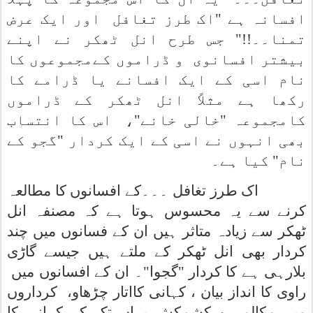
افسانہ ہے "اک طرز تغافل
اور ایک عرض
تمنا۔۔!!" جس طرح انل ٹھکر نے اپنے
بیشتر افسانوی
و ڈراموں کےمجموعوں کا
نام اسی کے ایک افسانے یا ڈرامے کا
رکھا ہے مثلاً انل ٹھکر کے ڈراموں
کامجموعہ "خالی خانے"،
اس کا انتساب
بھی انہوں نے اسی کے ایک کردار "گجو کے
نام" کیا ہے۔
اک طرز تغافل ۔۔۔کے افسانوں کا مطالعہ
کرنے سے یہ محسوس ہوتا ہے کہ مصنفہ انل
ٹھکر سے زیادہ متاثر ہیں ان کے فسانوں میں چند
کردار بھی انل ٹھکر کے ملتے ہیں جیسے گاڑی
بلارہی ہے کا کردار "گجوا"۔ ان کے افسانوں میں
راوی کا انداز بیان ، کہانی کااتار چڑھاو،
کرداروں
میں مکالمہ و کشمکش یہاں تک کہ کہانی کا