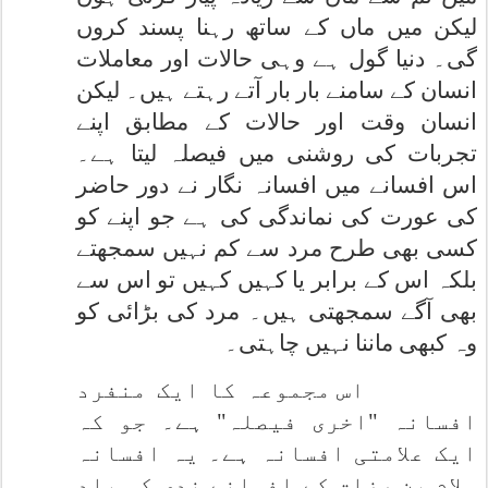
لیکن میں ماں کے ساتھ رہنا پسند کروں
گی۔ دنیا گول ہے وہی حالات اور معاملات
انسان کے سامنے بار بار آتے رہتے ہیں۔ لیکن
انسان وقت اور حالات کے مطابق اپنے
تجربات کی روشنی میں فیصلہ لیتا ہے۔
اس افسانے میں افسانہ نگار نے دور حاضر
کی عورت کی نماندگی کی ہے جو اپنے کو
کسی بھی طرح مرد سے کم نہیں سمجھتے
بلکہ اس کے برابر یا کہیں کہیں تو اس سے
بھی آگے سمجھتی ہیں۔ مرد کی بڑائی کو
وہ کبھی ماننا نہیں چاہتی۔
اس مجموعہ کا ایک منفرد
افسانہ "اخری فیصلہ" ہے۔ جو کہ
ایک علامتی افسانہ ہے۔ یہ افسانہ
سلام بن رزاق کے افسانے ندی کی یاد