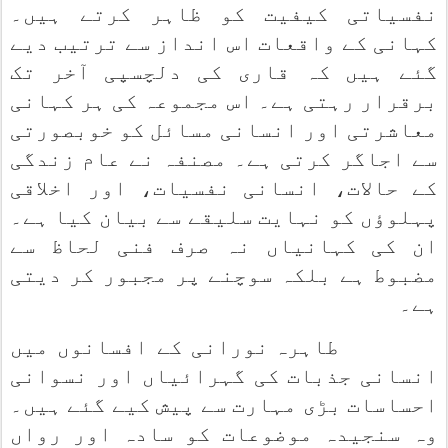
نفسیاتی کیفیت کو ظاہر کرتے ہیں۔
کہانی کے واقعات اس انداز سے ترتیب دیے
گئے ہیں کہ قاری کی دلچسپی آخر تک
برقرار رہتی ہے۔ اس مجموعہ کی ہر کہانی
معاشرتی اور انسانی مسائل کو خوبصورتی
سے اجاگر کرتی ہے۔ مصنفہ نے عام زندگی
کے حالات، انسانی نفسیات، اور اخلاقی
پہلوؤں کو نہایت سلیقے سے بیان کیا ہے۔
ان کی کہانیاں نہ صرف فنی لحاظ سے
مضبوط ہے بلکہ سوچنے پر مجبور کر دیتی
ہے۔
طاہرہ نورانی کے افسانوں میں
انسانی جذبات کی گہرائیاں اور نسوانی
احساسات بڑی مہارت سے پیش کیے گئے ہیں۔
وہ سنجیدہ موضوعات کو سادہ اور رواں