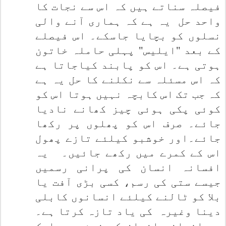
فیصلہ سناتے ہیں کہ اس سے نجات کا
واحد حل
یہ ہے کہ ہماری آنے والی
نسلوں کو بچایا جاسکے۔ اس فیصلے
کے بعد "ایلیس" پہلی حاملہ خاتون
ہوتی ہے۔ اس کو پابند کیاجاتا ہے
کہ اس مسئلہ سے نکلنے کا حل یہ ہے
کہ جب تک اس کابچہ نہیں ہوتا اس کو
کوئی پکی ہوئی چیز کھانے نادیا
جائے۔ صرف اس کو پھلوں پر رکھا
جائے۔اور خوشبو کیلئے تازے پھول
اس کے کمرے میں رکھے جائیں۔
یہ
افسانہ انسان کی پرانی رسمیں
جیسے ستی کی رسم، کسی بڑی آفت یا
بلا کو ٹالنے کیلئے انسانوں کابلی
دینا وغیرہ
کی یاد تازہ کرتا ہے۔