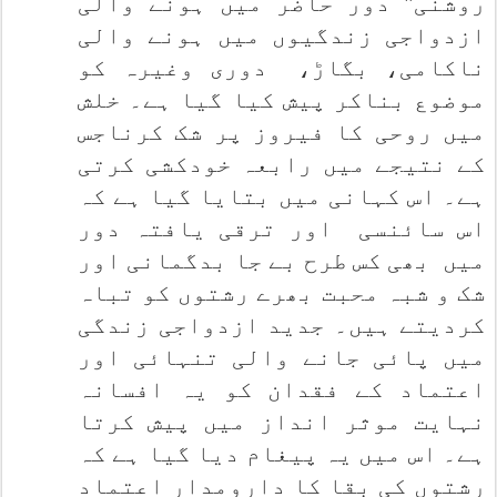
روشنی" دور حاضر میں ہونے والی
ازدواجی زندگیوں میں ہونے والی
ناکامی، بگاڑ،
دوری وغیرہ کو
موضوع بناکر پیش کیا گیا ہے۔ خلش
میں روحی کا فیروز پر شک کرناجس
کے نتیجے میں رابعہ خودکشی کرتی
ہے۔ اس کہانی میں بتایا گیا ہے کہ
اس سائنسی
اور ترقی یافتہ دور
میں
بھی کس طرح بے جا بدگمانی اور
شک و شبہ محبت بھرے رشتوں کو تباہ
کردیتے ہیں۔ جدید ازدواجی زندگی
میں پائی جانے والی تنہائی اور
اعتماد کے فقدان کو یہ افسانہ
نہایت موثر انداز میں پیش کرتا
ہے۔ اس میں یہ پیغام دیا گیا ہے کہ
رشتوں کی بقا کا دارومدار اعتماد