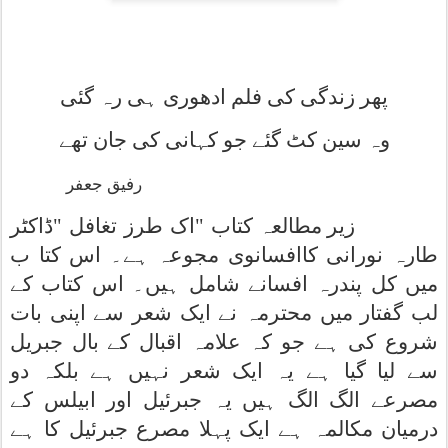
پھر زندگی کی فلم ادھوری ہی رہ گئی
وہ سین کٹ گئے جو کہانی کی جان تھے
رفیق جعفر
زیر مطالعہ کتاب "اک طرز تغافل "ڈاکٹر
طارہ نورانی کاافسانوی مجوعہ ہے۔ اس کتا ب
میں کل پندرہ افسانے شامل ہیں۔ اس کتاب کے
لب گفتار میں محترمہ نے ایک شعر سے اپنی بات
شروع کی ہے جو کہ علامہ اقبال کے بال جبریل
سے لیا گیا ہے یہ ایک شعر نہیں ہے بلکہ دو
مصرعے الگ الگ ہیں یہ جبرئیل اور ابیلس کے
درمیان مکالمہ ہے ایک پہلا مصرع جبرئیل کا ہے