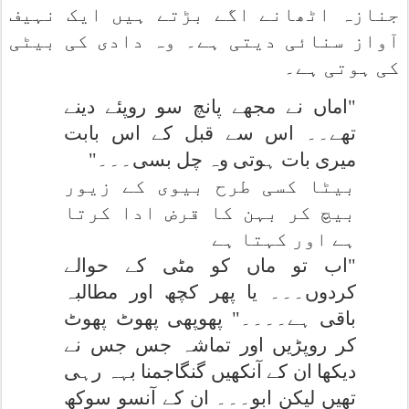
جنازہ اٹھانے اگے بڑتے ہیں ایک نہیف
آواز سنائی دیتی ہے۔ وہ دادی کی بیٹی
کی ہوتی ہے۔
"اماں نے مجھے پانچ سو روپئے دینے
تھے۔۔ اس سے قبل کے اس بابت
میری بات ہوتی وہ چل بسی۔۔۔"
بیٹا کسی طرح بیوی کے زیور
بیچ کر بہن کا قرض ادا کرتا
ہے اور کہتا ہے
"اب تو ماں کو مٹی کے حوالے
کردوں۔۔۔ یا پھر کچھ اور مطالبہ
باقی ہے۔۔۔۔" پھوپھی پھوٹ پھوٹ
کر روپڑیں اور تماشہ جس جس نے
دیکھا ان کے آنکھیں گنگاجمنا بہہ رہی
تھیں لیکن ابو۔۔۔ ان کے آنسو سوکھ