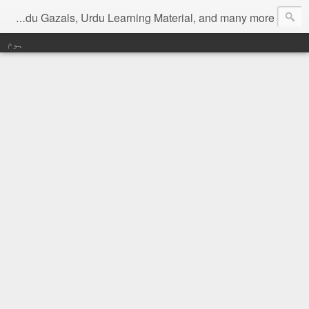
Digital Urdu Magazine to represent Urdu Literature, Urdu News, Health related materials, various function news of Urdu, Beauty tips, Kitchen tips, Urdu Poetry, Urdu Gazals, Urdu Learning Material, and many more.
ہوم