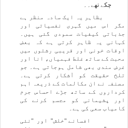
چکے تھے۔۔
بظاہر یہ ایک سادہ منظر ہے
مگر اس میں گہری نفسیاتی اور
جذباتی کیفیات سمودی گئی ہیں۔
کہانی یہ ظاہر کرتی ہے کہ بعض
اوقات خونی اور قریبی رشتوں میں
محبت کے ساتھ غلط فہمیاں، انا اور
غرض مندی بھی شامل ہوجاتی ہے۔ جو
تلخ حقیقت کو آشکار کرتی ہے۔
مصنفہ نے ان مکالمات کے ذریعہ اہم
کرداروں کے ساتھ جڑے احساس جرم
اور پشیمانی کو مجسم کرنے کی
کامیاب سعی کی ہے۔
افسانے "خلش" اور "نئی