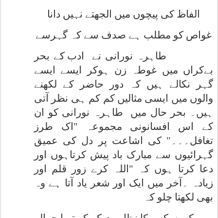
الفاظ کی پیچوں میں الجھتے نہیں دانا
غواص کو مطلب ہے صدف سے کہ گہرسے
طاہرہ نورانی نے
ادب کے بحر
بےکراں میں غوطہ زن ہوکر ایسے ایسے
گہر نکالے ہیں کہ دور حاضر کے لکھنے
والوں میں ایسی مثالیں کم کم ہی نظر آتی
ہیں۔ بحر حال میں
طاہرہ نورانی کو ان
کے اس افسانونی مجموعہ "اک طرز
تغافل۔۔۔" کی اشاعت پر دل کی عمیق
گہرائیوں سے مبارک باد پیش کرتاہوں اور
دعا کرتا ہوں کہ "اللہ کرے زور قلم اور
زیادہ ۔آخر میں ایک اور شعر یاد آتا ہے وہ
بھی لکھتا چلو کہ