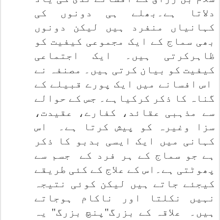
دلاتا ہے۔بھلے ہی دونوں کی
کہانیاں منفرد ہیں لیکن دونوں
بھی سماج کے ایک مجموعی کیفیت کو
ظاہرکرتی ہیں۔ ایک اجتماعی
کیفیت کو بیان کرتی ہیں۔ مصنفہ نے
اس افسانے میں ایک پورے قبیلے کے
گناہ کا ذکر کرکیاہے۔ جس کے حوالے
سے مذہبی عقائد، کفارے، عقیدت،
سزا وغیرہ کو پیش کرتا ہے۔
اس
کہانی میں ایک ایسی بدبو کا ذکر
ہے جو سماج کے ہر فرد کے
جسم سے
پھوٹتی ہے۔اس کے علاج کے کئی طریقے
کیجئے جاتے ہیں لیکن کوئی نتیجہ
نہیں نکلتا اور ناکام ہوجاتے
ہیں۔
علاقہ کے بزرگ"پنچ بزرگ" یہ