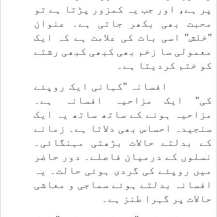
پر ہے، اور جب یہ کمزور پڑتا ہے تو
محبت بھی بکھر جاتی ہے۔ عنوان
"خلش" اسی بات کی علامت ہے کہ ایک
معمولی سا زخم بھی کبھی کبھی رشتے
کو ختم کردیتا ہے۔
افسانہ "کہانی ایک روپئے
کی" ایک مزاحیہ افسانہ ہے۔
مزاحیہ ہونے کے ساتھ ساتھ یہ ایک
سنجیدہ احساس بھی دلاتا ہے۔ زمانے
کے بدلتے حالات بڑھتی مہنگائی۔
نسلوں کے درمیان فاصلے۔ دور حاضر
میں روپئے کی گردی ہوئی حالت۔ یہ
افسانہ بدلتے ہوئے سماجی و معاشی
حالات پر گہرا طنز ہے۔