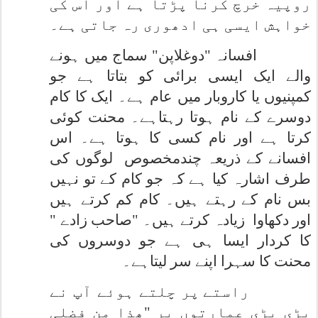
روپیہ خرچ کرنا پڑتا ہے اور اس کی
خواہش ایسی ہی ادھوری رہ جاتی ہے۔
افسانہ "دوغلاپن" سماج میں ہونے
والے ایک ایسی برائی کو بتاتا ہے جو
کمپنیوں یا کاروبار میں عام ہے۔ ایک کا کام
دوسرے کے نام ہوتا رہتاہے۔ محنت کوئی
کرتا ہے اور نام کسی کا ہوتا ہے۔ اس
افسانے کے ذریعہ چندمخصوص
لوگوں کی
طرف اشارہ کیا ہے کہ جو کام کے تو نہیں
بس نام کے رہتے ہیں۔ کام کم کرتے ہیں
اور دکھاوا
زیادہ کرتے ہیں۔ "صاحب زادے "
کا کردار ایسا ہی ہے جو دوسروں کی
محنت کا سہرا اپنے سر لیتاہے۔
راستے پر چلتے ہوئے آپ نے
بڑی بڑی عمارتوں پر "ھذا من فضلی