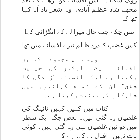
روک سکتا۔
اس افسانے کو پڑھنے کے بعد
مجھے شاد عظیم آبادی
وہ شعر یاد آیا کہا
تھا کہ
سن چکے جب حال میرا لے کے انگڑائی کہا
کس غضب کا درد ظالم تیرے افسانے میں تھا
ویسے اس مجموعہ کا ہر
افسانہ ایک شاہکار کی حیثیت
رکھتا ہے لیکن افسانہ "زندگی کا
شفق" ان کے تمام کہانیوں میں
شاہکار
کی حیثیت رکھتا ہے۔
کتاب میں کہیں کہیں ٹائپنگ کی
غلطیاں رہ گئی ہیں۔ بعض جگہ ایک سطر
میں دو تین غلطیاں بھی رہ گئی ہیں۔ کوئی
بات نہیں
اقبال نے کہا ہے کہ