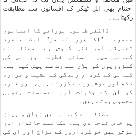
اختتام بھی انل ٹھکر کے افسانوں سے مطابقت
رکھتاہے۔
ڈاکٹر طاہرہ نورانی کا افسانوی
مجموعہ "اک طرز تغافل" ایک منفرد
تخلیقی اور فنی کاوش ہے۔ مصنفہ نے
کہانی میں انسانی فطرت اور اس کی
کمزوریوں کو بڑی مہارت سے پیش کیا ہے۔
کہانی کے کردار زندگی کے نشیب و فراز،
دکھ اور خوشیوں سے گزرتے ہیں، اور قاری
کو ان کے جذبات اور احساسات بخوبی
محسوس ہوتے ہیں۔
مصنفہ نے کہانی میں زبان و بیان
پر خاص توجہ دی ہے۔ مکالمے جاندار اور
مؤثر ہیں جو کرداروں کے مزاج اور ان کی