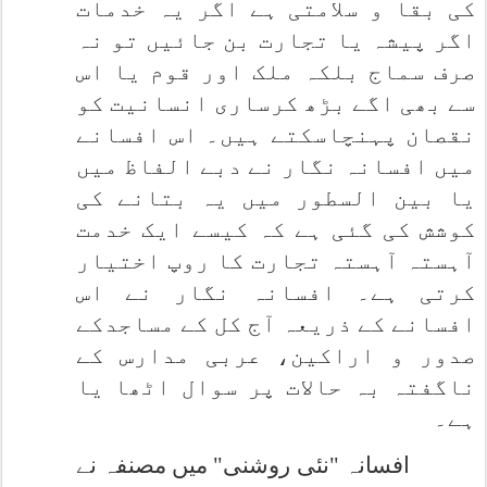
کی بقا و سلامتی ہے اگر یہ خدمات
اگر پیشہ یا تجارت بن جائیں تو نہ
صرف سماج بلکہ ملک اور قوم یا اس
سے بھی اگے بڑھ کرساری انسانیت کو
نقصان پہنچاسکتے ہیں۔ اس افسانے
میں افسانہ نگار نے دبے الفاظ میں
یا بین السطور میں یہ بتانے کی
کوشش کی گئی ہے کہ کیسے ایک خدمت
آہستہ آہستہ تجارت کا روپ اختیار
کرتی ہے۔ افسانہ نگار نے اس
افسانے کے ذریعہ آج کل کے مساجدکے
صدور و اراکین، عربی مدارس کے
ناگفتہ بہ حالات پر سوال اٹھا یا
ہے۔
افسانہ "نئی روشنی" میں مصنفہ نے