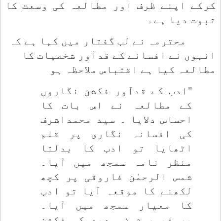
کرکے اپنے ظرف اور مطالعہ کی وسعت کا
ثبوت دیا ہے۔
محترمہ نے لب گفتار میں کہا ہے کہ
انہوں نے افسانے کے قدآور شخصیات کا
مطالعہ کیا ہے اقتباس ملاحظہ ہو
"ادب کے قدآور فکشن نگاروں
کے مطالعہ نے اس بات کا
احساس دلایا ۔ سید محمداشرف
کی افسانہ نگاری پر قلم
اٹھایا تو ادب کا بدلتا
منظر نامہ سمجھ میں آیا۔
شمس الرحمٰن فاروقی پر کچھ
لکھنے کا موقعہ آیا تو ادب
کا معیار سمجھ میں آیا۔
پروفیسر م ن سعید کی فکشن