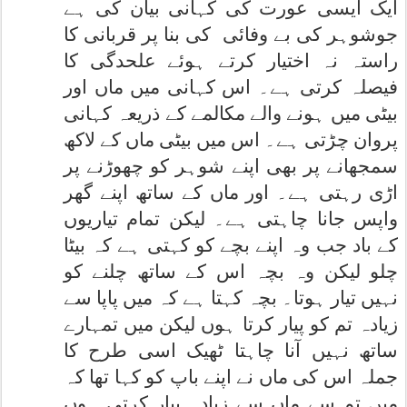
ایک ایسی عورت کی کہانی بیان کی ہے
جوشوہر کی بے وفائی
کی بنا پر قربانی کا
راستہ نہ اختیار کرتے ہوئے علحدگی کا
فیصلہ کرتی ہے۔ اس کہانی میں ماں اور
بیٹی میں ہونے والے مکالمے کے ذریعہ کہانی
پروان چڑتی ہے۔ اس میں بیٹی ماں کے لاکھ
سمجھانے پر بھی اپنے شوہر کو چھوڑنے پر
اڑی رہتی ہے۔ اور ماں کے ساتھ اپنے گھر
واپس جانا چاہتی ہے۔ لیکن تمام تیاریوں
کے باد جب وہ اپنے بچے کو کہتی ہے کہ بیٹا
چلو لیکن وہ بچہ اس کے ساتھ چلنے کو
نہیں تیار ہوتا۔ بچہ کہتا ہے کہ میں پاپا سے
زیادہ تم کو پیار کرتا ہوں لیکن میں تمہارے
ساتھ نہیں آنا چاہتا ٹھیک اسی طرح کا
جملہ اس کی ماں نے اپنے باپ کو کہا تھا کہ
میں تم سے ماں سے زیادہ پیار کرتی ہوں