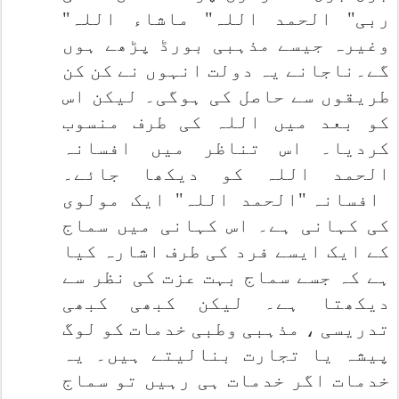
ربی" الحمد اللہ" ماشاء اللہ"
وغیرہ جیسے مذہبی بورڈ پڑھے ہوں
گے۔ناجانے یہ دولت انہوں نے کن کن
طریقوں سے حاصل کی ہوگی۔ لیکن اس
کو بعد میں اللہ کی طرف منسوب
کردیا۔ اس تناظر میں افسانہ
الحمد اللہ کو دیکھا جائے۔
افسانہ "الحمد اللہ" ایک مولوی
کی کہانی ہے۔ اس کہانی میں سماج
کے ایک ایسے فرد کی طرف اشارہ کیا
ہے کہ جسے سماج بہت عزت کی نظر سے
دیکھتا ہے۔ لیکن کبھی کبھی
تدریسی ، مذہبی وطبی خدمات کو لوگ
پیشہ یا تجارت بنالیتے ہیں۔ یہ
خدمات اگر خدمات ہی رہیں تو سماج