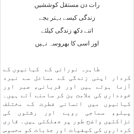
رات دن مستقل کوششیں
زندگی کیسے بہتر بجے
اتنے دکھ زندگی کیلئے
اور اسی کا بھروسہ نہیں
طاہرہ نورانی کے
کہانیوں کے
کردار اپنی زندگی کے مسائل سے نبرد
آزما ہوتے ہیں اور قربانی، صبر اور
خودداری کی علامت بن کر سامنے آتے ہیں۔
کہانیوں میں انسانی فطرت کے مختلف
پہلو، سماجی رویے اور رشتوں کی
نزاکتیں واضح طور پر جھلکتی ہیں۔ قاری
کرداروں کی کیفیات اور جذبات کو محسوس