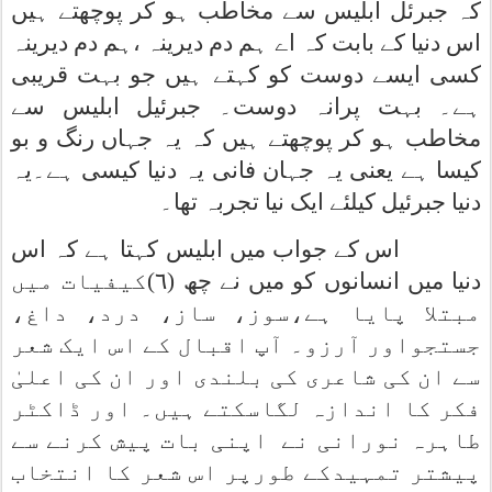
کہ جبرئل ابلیس سے مخاطب ہو کر پوچھتے ہیں
اس دنیا کے بابت کہ اے ہم دم دیرینہ ،ہم دم دیرینہ
کسی ایسے دوست کو کہتے ہیں جو بہت قریبی
ہے۔ بہت پرانہ دوست۔ جبرئیل ابلیس سے
مخاطب ہو کر پوچھتے ہیں کہ یہ جہاں رنگ و بو
کیسا ہے یعنی یہ جہان فانی یہ دنیا کیسی ہے۔یہ
دنیا جبرئیل کیلئے ایک نیا تجربہ تھا۔
اس کے جواب میں ابلیس کہتا ہے کہ اس
دنیا میں انسانوں کو میں نے چھ (٦)کیفیات میں
مبتلا پایا ہے،سوز، ساز، درد، داغ،
جستجواور آرزو۔ آپ اقبال کے اس ایک شعر
سے ان کی شاعری کی بلندی اور ان کی اعلیٰ
فکر کا اندازہ لگاسکتے ہیں۔ اور ڈاکٹر
طاہرہ نورانی نے
اپنی بات پیش کرنے سے
پیشتر تمہیدکے طورپر اس شعر کا انتخاب