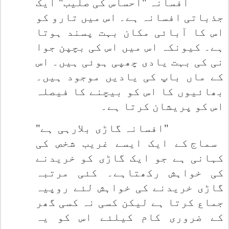
افسانہ "احساس کی صلیب" ایک
جذباتی افسانہ ہے۔ اس میں تارو کو
اس کا آبائی مکان بہت پسند ہوتا
ہے۔ کیونکہ اس میں اس کی بچپن جوا
نی کی بہت یادی چھپی ہوئی ہیں۔ اس
کے ماں باپ کی یادیں موجود ہیں۔
بھائیوں کا اس کو بیچنے کا فیصلہ
اس کو پریشان کرتا ہے۔
"افسانہ گاڑی بلارہی ہے"
سماج کے ایک ایسے غریب شخص کی
کہانی ہے جو ایک گاڑی کو خریدنے
کی خواہش رکھتاہے۔ کئی مرتبہ
گاڑی خریدنے کی خواہش لئے روپیہ
جماع کرتا ہے لیکن کسی نہ کسی گھر
کے ضروری کام کیلئے اس کو یہ