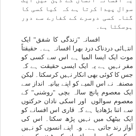
یہ افسانہ انسان کے ذہن میں ایک
سوال پیدا کرتا ہے کہ
کیا کسی کا
گناہ کسی دوسرے کے کفارے سے دور
ہوسکتا ہے۔
افسانہ "زندگی کا شفق" ایک
انتہائی دردناک درد بھرا افسانہ ہے۔ حقیقتاً
موت ایک ایسا المیا ہے اس سے کسی کو
مفر نہیں ہے یہ ایک ایسی حقیقت ہے کہ
جس کا کوئی بھی انکار نہیں کرسکتا۔ لیکن
مصنفہ نے اس المیے کو اپنے بیانیہ انداز سے
ایک معصوم پانچ سالہ بچی "روشنی" کے
معصوم سوالوں
اور اسکی نادان حرکتوں
سے اتنا بڑھادیا ہے کہ قاری اس افسانے کو
ایک بیٹھک میں نہیں پڑھ سکتا۔ اس کی
آواز رند جاتی ہے۔ وہ اپنے انسوں کو نہیں