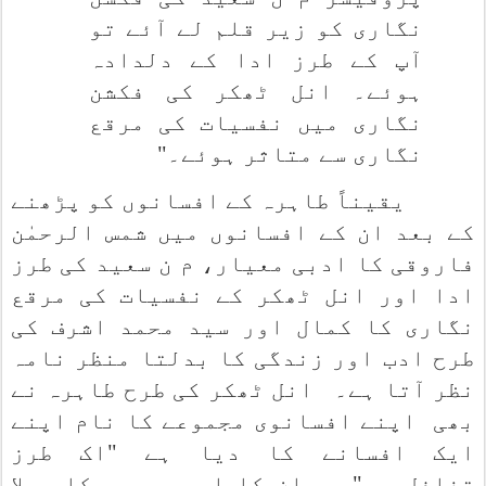
نگاری کو زیر قلم لے آئے تو
آپ کے طرز ادا کے دلدادہ
ہوئے۔ انل ٹھکر کی فکشن
نگاری میں نفسیات کی مرقع
نگاری سے متاثر ہوئے۔"
یقیناً طاہرہ کے افسانوں کو پڑھنے
کے بعد ان کے افسانوں میں شمس الرحمٰن
فاروقی کا ادبی معیار، م ن سعید کی طرز
ادا اور انل ٹھکر کے نفسیات کی مرقع
نگاری کا کمال اور سید محمد اشرف کی
طرح ادب اور زندگی کا بدلتا منظر نامہ
نظر آتا ہے۔
انل ٹھکر کی طرح طاہرہ نے
بھی
اپنے افسانوی مجموعے کا نام اپنے
ایک افسانے کا دیا ہے "اک طرز
تغافل۔۔۔" یہ ان کا اس مجموعہ کا پہلا