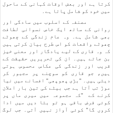
کرتا ہے اور بعض اوقات کہانی کے ماحول
میں خود کو شامل پاتا ہے۔
مصنفہ کے اسلوب میں سادگی اور
روانی کے ساتھ ایک خاص نسوانی لطافت
بھی شامل ہے۔ وہ عام زندگی کے چھوٹے
چھوٹے واقعات کو اس طرح بیان کرتی ہیں
کہ وہ قاری کے لیے یادگار اور معنی خیز
بن جاتے ہیں۔ ان کی تحریریں حقیقت کے
قریب اور زندگی کی عکاس محسوس ہوتی
ہیں، جو قاری کو سوچنے پر مجبور کر
دیتی ہیں۔ "بڑی پھوپھی" افسانے میں نیا
موڑ تب آتا ہے جب بیٹے کی تین بار اعلان
کرنے کے
"کہ مجموعہ میں میری ماں پر
کوئی قرض باقی ہو تو بتا دیں میں ادا
کروں گا" کوئی آواز نہیں آتی۔ جب لوگ