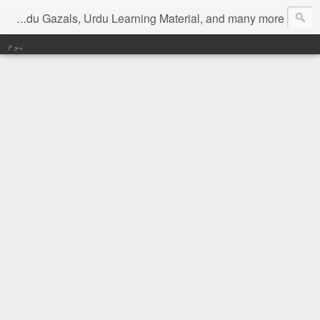
Digital Urdu Magazine to represent Urdu Literature, Urdu News, Health related materials, various function news of Urdu, Beauty tips, Kitchen tips, Urdu Poetry, Urdu Gazals, Urdu Learning Material, and many more.
ہوم