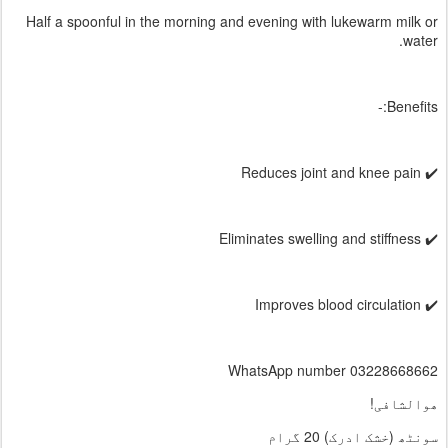
Half a spoonful in the morning and evening with lukewarm milk or
water.
Benefits:-
✔️ Reduces joint and knee pain
✔️ Eliminates swelling and stiffness
✔️ Improves blood circulation
WhatsApp number 03228668662
ھوالشافی!
سونٹھ (خشک ادرک) 20 گرام