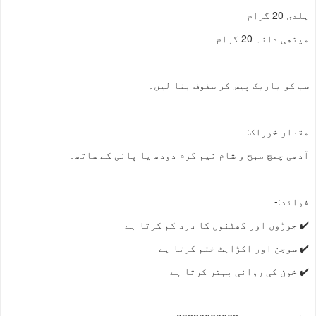
ہلدی 20 گرام
میتھی دانہ 20 گرام
سب کو باریک پیس کر سفوف بنا لیں۔
مقدار خوراک:-
آدھی چمچ صبح و شام نیم گرم دودھ یا پانی کے ساتھ۔
فوائد:-
✔️ جوڑوں اور گھٹنوں کا درد کم کرتا ہے
✔️ سوجن اور اکڑاہٹ ختم کرتا ہے
✔️ خون کی روانی بہتر کرتا ہے