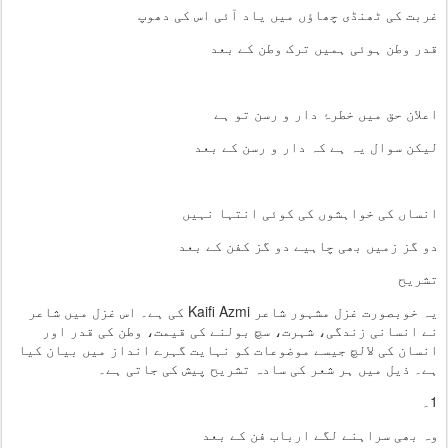
غربت کی ٹھنڈی چھاؤں میں یاد آئی اس کی دھوپ
قدر وطن ہوئی ہمیں ترک وطن کے بعد
اعلان حق میں خطرۂ دار و رسن تو ہے
لیکن سوال یہ ہے کہ دار و رسن کے بعد
انساں کی خواہشوں کی کوئی انتہا نہیں
دو گز زمیں بھی چاہیے دو گز کفن کے بعد
تشریح
یہ خوبصورت غزل مشہور شاعر Kaifi Azmi کی ہے۔ اس غزل میں شاعر
نے انسانی زندگی، شہرت، سچ بولنے کی قیمت، وطن کی قدر اور
انسان کی لالچ جیسے موضوعات کو نہایت گہرے انداز میں بیان کیا
ہے۔ ذیل میں ہر شعر کی سادہ تشریح پیش کی جاتی ہے۔
1۔
وہ بھی سراہنے لگے ارباب فن کے بعد