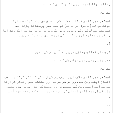
ہنگامے جاگ اٹھتے ہیں اکثر گھٹن کے بعد
تشریح:
اس شعر میں شاعر کہتا ہے کہ اگر انسان سچ بات کہنے سے اپنے
ہونٹ سی لے (خاموش ہو جائے) تو بعد میں پچھتانا پڑتا ہے۔
کیونکہ جب لوگوں کو زیادہ دیر تک دبایا جاتا ہے تو ایک وقت آتا
ہے کہ وہ بغاوت اور ہنگامہ کی صورت میں پھٹ پڑتے ہیں۔
4۔
غربت کی ٹھنڈی چھاؤں میں یاد آئی اس کی دھوپ
قدر وطن ہوئی ہمیں ترک وطن کے بعد
تشریح:
اس شعر میں شاعر جلاوطنی یا پردیس کی زندگی کا ذکر کرتا ہے۔ جب
انسان اپنے وطن سے دور ہو کر غربت اور مشکلات میں زندگی گزارتا
ہے تب اسے اپنے وطن کی نعمتوں اور محبت کی قدر ہوتی ہے۔ یعنی
وطن کی اہمیت اکثر انسان کو اس سے دور ہونے کے بعد سمجھ آتی
ہے۔
5۔
اعلان حق میں خطرۂ دار و رسن تو ہے