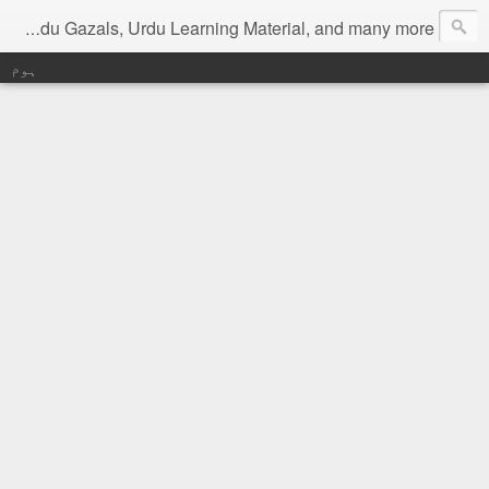
Digital Urdu Magazine to represent Urdu Literature, Urdu News, Health related materials, various function news of Urdu, Beauty tips, Kitchen tips, Urdu Poetry, Urdu Gazals, Urdu Learning Material, and many more.
ہوم