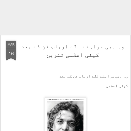
وہ بھی سراہنے لگے ارباب فن کے بعد
MAR
16
کیفی اعظمی تشریح
وہ بھی سراہنے لگے ارباب فن کے بعد
کیفی اعظمی