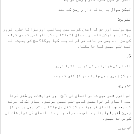
لیکن سوال یہ ہے کہ دار و رسن کے بعد
تشریح:
سچ بولنے اور حق کا اعلان کرنے میں پھانسی اور سزا کا خطرہ ضرور
ہوتا ہے، لیکن شاعر یہ سوال اٹھاتا ہے کہ اگر کسی کو سچ کہنے
کی سزا دے بھی دی جائے تو اس کے بعد کیا ہوگا؟ سچ کو ہمیشہ کے
لیے ختم نہیں کیا جا سکتا۔
6۔
انساں کی خواہشوں کی کوئی انتہا نہیں
دو گز زمیں بھی چاہئے دو گز کفن کے بعد
تشریح:
اس آخری شعر میں شاعر انسان کی لالچ اور خواہشات پر طنز کرتا
ہے۔ انسان کی خواہشیں کبھی ختم نہیں ہوتیں۔ یہاں تک کہ مرنے
کے بعد جب انسان کو صرف دو گز کفن مل جاتا ہے تب بھی وہ دو گز
زمین (قبر) چاہتا ہے۔ اس سے مراد یہ ہے کہ انسان کی خواہشات کی
کوئی حد نہیں۔
✅ خلاصہ: