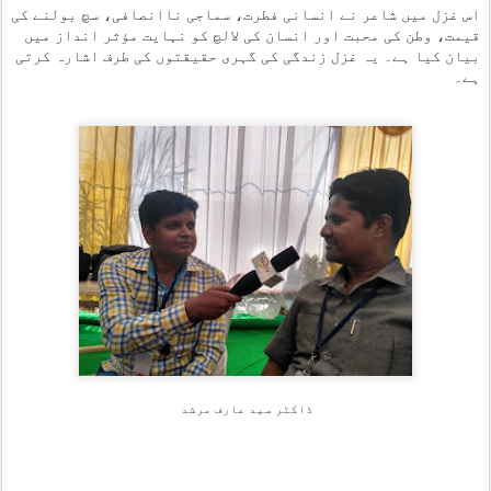
اس غزل میں شاعر نے انسانی فطرت، سماجی ناانصافی، سچ بولنے کی
قیمت، وطن کی محبت اور انسان کی لالچ کو نہایت مؤثر انداز میں
بیان کیا ہے۔ یہ غزل زندگی کی گہری حقیقتوں کی طرف اشارہ کرتی
ہے۔
ڈاکٹر سید عارف مرشد