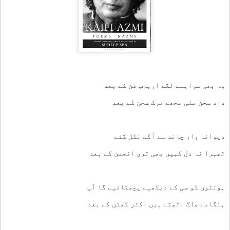
وہ بھی سراہنے لگے ارباب فن کے بعد
داد سخن ملی مجھے ترک سخن کے بعد
دیوانہ وار چاند سے آگے نکل گئے
ٹھہرا نہ دل کہیں بھی تری انجمن کے بعد
ہونٹوں کو سی کے دیکھیے پچھتائیے گا آپ
ہنگامے جاگ اٹھتے ہیں اکثر گھٹن کے بعد