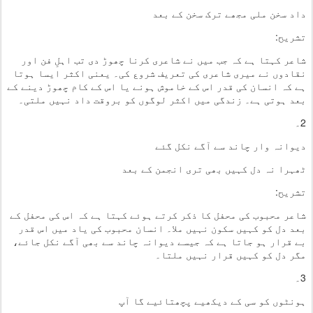
داد سخن ملی مجھے ترک سخن کے بعد
تشریح:
شاعر کہتا ہے کہ جب میں نے شاعری کرنا چھوڑ دی تب اہلِ فن اور
نقادوں نے میری شاعری کی تعریف شروع کی۔ یعنی اکثر ایسا ہوتا
ہے کہ انسان کی قدر اس کے خاموش ہونے یا اس کے کام چھوڑ دینے کے
بعد ہوتی ہے۔ زندگی میں اکثر لوگوں کو بروقت داد نہیں ملتی۔
2۔
دیوانہ وار چاند سے آگے نکل گئے
ٹھہرا نہ دل کہیں بھی تری انجمن کے بعد
تشریح:
شاعر محبوب کی محفل کا ذکر کرتے ہوئے کہتا ہے کہ اس کی محفل کے
بعد دل کو کہیں سکون نہیں ملا۔ انسان محبوب کی یاد میں اس قدر
بے قرار ہو جاتا ہے کہ جیسے دیوانہ چاند سے بھی آگے نکل جائے،
مگر دل کو کہیں قرار نہیں ملتا۔
3۔
ہونٹوں کو سی کے دیکھیے پچھتائیے گا آپ