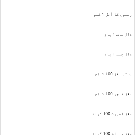
زیتون کا آئل 1 کلو
دال ماش 1 پاؤ
دال چنے 1 پاؤ
پستہ مغز 100 گرام
مغز کاجو 100 گرام
مغز اخروٹ 100 گرام
مغز بادام 100 گرام