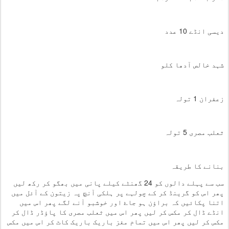
دیسی انڈے 10 عدد
شہد خالص آدھا کلو
زعفران 1 تولہ
ثعلب مصری 5 تولہ
بنانے کا طریقہ
سب سے پہلے دالوں کو 24 گھنٹے کیلے پانی میں بھگو کر رکھ لیں
پھر اس کو گرینڈ کر کے چولہے پر ہلکی آنچ پہ زیتون کے آئل میں
اتنا پکائیں کہ براؤن ہو جاۓ اور خوشبو آنے لگے پھر اس میں
انڈے ڈال کر مکس کر لیں پھر اس میں ثعلب مصری کا پاؤڈر ڈال کر
مکس کر لیں پھر اس میں تمام مغز باریک باریک کاٹ کر اس میں مکس