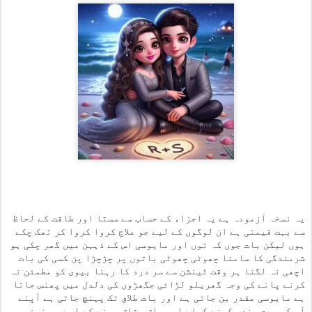
یہ نسخہ آزمودہ ہے یہ اجزاء کے حساب سے سستا اور طاقت کے لحاظ
سے بہت قیمتی ہے ان لوگوں کے لیے جو علاج کروا کروا کر تھک چکے
ہوں لیکن بات جوں کہ توں اور مایوسی اس کے ذہہن میں گھر چکی ہو
شرمندگی کا سامنا چھوٹی چھوٹی باتوں پر چڑچڑا پن کسی کی بات
اچھی نہ لگنا ہر وقت ٹینشن سے سر درد کا رہنا بیوی کو مطمئن نہ
کرنے پانے کی وجہ گھریلو لڑائی جگھڑوں کی دلدل میں پھنس جاتا
ہے مایوسی مقدر بن جاتی ہے اور بات طلاق تک پہنچ جاتی ہے آپنے
آپ کو صحت مند رکھنے کیلے اور ہاش بشاش رہنے کے لیے یہ نسخہ