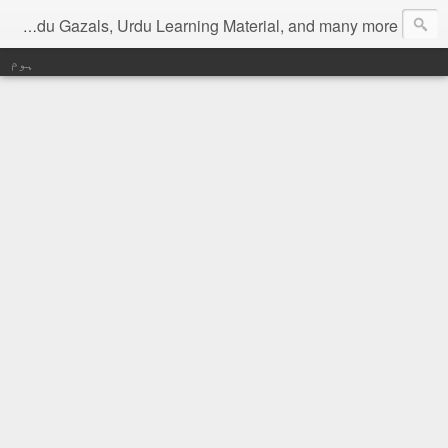
Digital Urdu Magazine to represent Urdu Literature, Urdu News, Health related materials, various function news of Urdu, Beauty tips, Kitchen tips, Urdu Poetry, Urdu Gazals, Urdu Learning Material, and many more.
ہوم