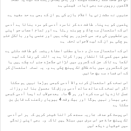
لاکھوں روپوں سے بھی ذیادہ قیمتی ہے
جنہوں نے مشت زنی یا اغلام بازی کی ہو ان کے بھی بے حد مفید ہے
پٹھوں کو بے پناہ طاقت دے کر نامرد آدمی کو مرد بناتا ہے آدمی
اس کے استعمال سے چاک و چوبند رہتا ہے اور تمام اعصاب جو اپنی
ہی غلطیوں کی وجہ سی کمزور ہو چکے ہیں اور جنسی پاور بالکل ختم
ہو چکی ہو ان کے لیے لاجواب تحفہ ہے
اس کے استعمال سے دل ، دماع مطلب اعضاۓ ریئسہ کو طاقت ملتی ہے
عضو میں کمی کا انتشار پورا کرتا ہے یہ اللہ کی رضا کے لیے
لکھا ہے تاکہ جن کے گھروں میں لڑائی جگھڑے جنم لے چکے ہیں یا
جن کےگھروں میں بات طلاق تک پہنچ چکی ہے وہ یہ نسخہ استعمال کر
کے اس فساد سے بچ جائیں
اس نسخے کو استعمال کرنے والا آدمی کبھی بوڑھا نہیں ہو سکتا
اگر اس نسخے کے ساتھ ساتھ آدمی ورزش کا معمول بنا لے روزانہ
غسل تازے پانی سے کرے اور ہر 6 ماہ بعدجولاب لے ایسا آدمی کبھی
بھی بیمار نہیں ہوگا اور بیک وقت 4 بیویاں رکھنے کے قابل بن
سکتا ہے
اس پوسٹ کو صدقہ جاریہ سمجھ کر اتنا شیئر کریں کہ ہر اس آدمی
تک پہنچ جاۓ جو اس مرض میں مبتلا ہیں تاکہ وہ بھی اپنی زندگی
میں خوشیاں دیکھ لیں