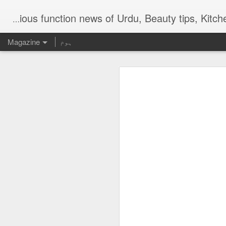
Digital Urdu Magazine to represent Urdu Literature, Urdu News, Health related ma
ہوم
Magazine
AUG
3