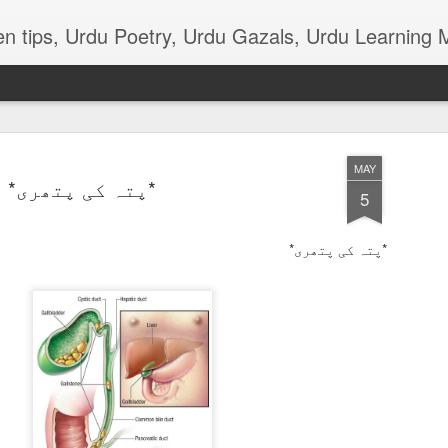
terials, various function news of Urdu, Beauty tips, Kitchen tips, Urdu Poetry, Urdu Gaz
MAY
*پتہ کی پتھری*
5
*پتہ کی پتھری*
ذکی قاضی ۔۔۔ ٹانگہ
*ٹانگہ*
چھن چھن کرتا آتا ٹانگہ
سب کے دل کو بھاتا ٹانگہ
ٹانگے والا ہر دن اپنا