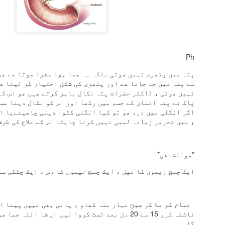
دل سے خوب سجاتا ٹانگہ
موسم چاہے جیسا بھی ہو
اپنی دھن میں جاتا ٹانگہ
Ph
گھوڑا آگے آگے دوڑے
پتہ میں پتھری نہیں ھوتی بلکہ یہ جما ہوا صفرا ھوتا ھے جو
پیچھے پیچھے چلتا ٹانگہ
سے پتہ میں جم جاتا ھے اور پتھری کی شکل اختیار کر لیتا ھ
نہیں ھوتی ، ڈاکٹر حضرات پتہ نکال باہر کرتے ھیں جو اس کا
امی ابو باجی بھیا
پاک نے پتہ انسان کے جسم میں رکھا اور اس کو نکال دینا مس
اگر انگلی میں درد ھو تو کیا انگلی کٹوا دینی چاھیئےیا اس
سب کا بوجھ اٹھاتا ٹانگہ
، میں تحریر زیادہ لمبی نہیں کرنا چاہتا اس کے علاج کی طرف
اپنی گود میں لے کر ہم کو
*ھوالشافی*
سارا شہر گھماتا ٹانگہ
ایک چمچ زیتون کا تیل ، ایک چمچ لیموں کا رس ، ایک چٹکی س
چابک مار کے ٹانگے والا
سب سے تیز چلاتا ٹانگہ
تمام کو ملا کر صبح نہار منہ کھاو ، پانی بھی نہیں پینا ا
ناشتہ کرو 15 سے 20 دن بعد ٹسٹ کروا لیں ان شا اللہ
جانے کس بستی میں ہوگا
گا