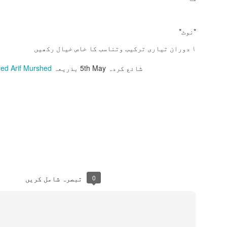
چھن چھن کرتا آتا ٹانگہ
*ذکی قاضی گلبرگہ*
*نوٹ*
00966571638722
١ دوران تیاری ترکیب وتناسب کا خاص خیال رکھیں
شائع کردہ
5th May
بذریعہ
yed Arif Murshed
ادِ ماضی اور شادی
حمد باری تعلیٰ آغاز
JUL
JUL
7
12
انے
کرہاہوں فقط اس کے
نام سے از ڈاکٹر
یادِ ماضی اور شادی خانے*
سید عارف مرشد
ہ کیا دن تھے تقریب ہوتی تھی
حمد باری تعلیٰ
ھر میں
آغاز کرہاہوں فقط اس کے نام
ھے کتنے کشادہ ہمارے وہ
سے
نگن
0
تبصرہ شامل کریں
پروردگار خالقِ کون و مکان کے
ہیں سر اٹھاتی کبھی کوئ
لجھن
رکھے زباں پے اپنے سدا اس کا
نام جو
ر اک شخص اپنا لگاتا تھا تن
ن