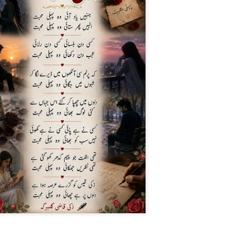
دل سے خوب سجاتا ٹانگہ
موسم چاہے جیسا بھی ہو
اپنی دھن میں جاتا ٹانگہ
گھوڑا آگے آگے دوڑے
پیچھے پیچھے چلتا ٹانگہ
امی ابو باجی بھیا
سب کا بوجھ اٹھاتا ٹانگہ
اپنی گود میں لے کر ہم کو
سارا شہر گھماتا ٹانگہ
چابک مار کے ٹانگے والا
سب سے تیز چلاتا ٹانگہ
جانے کس بستی میں ہوگا