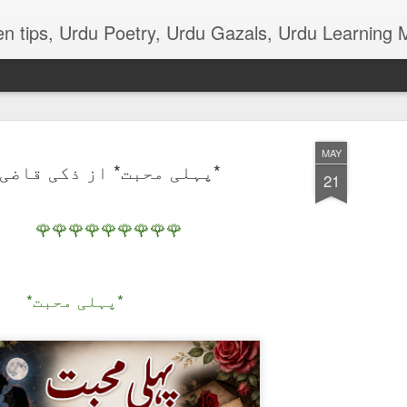
terials, various function news of Urdu, Beauty tips, Kitchen tips, Urdu Poetry, Urdu Gaz
MAY
*پہلی محبت* از ذکی قاضی
21
🌹🌹🌹🌹🌹🌹🌹🌹🌹
ذکی قاضی ۔۔۔ ٹانگہ
*ٹانگہ*
*پہلی محبت*
چھن چھن کرتا آتا ٹانگہ
سب کے دل کو بھاتا ٹانگہ
ٹانگے والا ہر دن اپنا