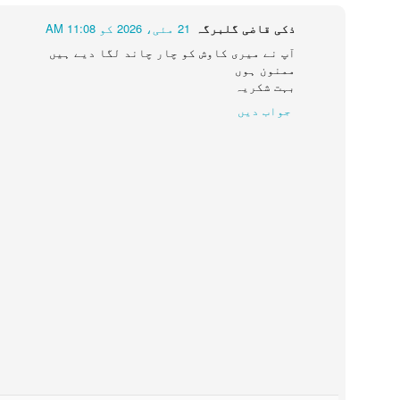
اُس سوچ پر تنقید کر رہے ہیں جس میں صرف "عقل" کو ہی زندگی کے
ذکی قاضی گلبرگہ
21 مئی، 2026 کو 11:08 AM
ذریعہ سمجھا جاتا ہے۔موجودہ زمانہ عقل کو مشعلِ راہ یعنی
آپ نے میری کاوش کو چار چاند لگا دیے ہیں
انتا ہے، اور جذبات، عشق یا دیوانگی (جُنوں) کو بے وقوفی یا
ممنون ہوں
اقبال اس بات کی طرف اشارہ کر رہے ہیں کہ "جُنوں بھی صاحبِ
بہت شکریہ
 کی کشتی
JUN
جواب دیں
14
کی کشتی
ے نہ بھولے وہ بارش کی مستی
نی میں چلتی تھی کاغذ کی کشتی
رش کا موسم ذکی جب بھی آتا
 دلوں کو بہت خوب بھاتا
خوف بارش کا ہوتا نہیں تھا
 نہ شجر ہے یا اللہ در پیش سفر ہے یا اللہ
JUN
6
للہ*
ات کا کوئی دھڑکا نہیں تھا
نہ شجر ہے یا اللہ
ھوم سے جمتی بچپن کی محفل