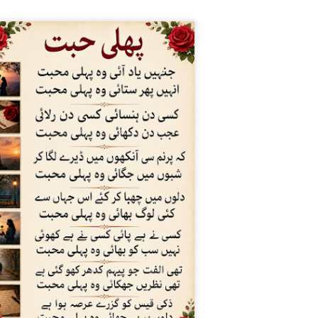
چھن چھن کرتا آتا ٹانگہ
*ذکی قاضی گلبرگہ*
00966571638722
ادِ ماضی اور شادی
حمد باری تعلیٰ آغاز
JUL
JUL
7
12
انے
کرہاہوں فقط اس کے
نام سے از ڈاکٹر
یادِ ماضی اور شادی خانے*
سید عارف مرشد
ہ کیا دن تھے تقریب ہوتی تھی
حمد باری تعلیٰ
ھر میں
آغاز کرہاہوں فقط اس کے نام
ھے کتنے کشادہ ہمارے وہ
سے
نگن
پروردگار خالقِ کون و مکان کے
ہیں سر اٹھاتی کبھی کوئ
لجھن
رکھے زباں پے اپنے سدا اس کا
نام جو
ر اک شخص اپنا لگاتا تھا تن
ن