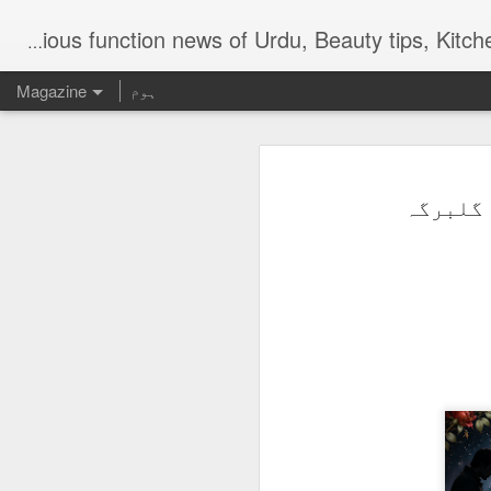
Digital Urdu Magazine to represent Urdu Literature, Urdu News, Health related ma
ہوم
Magazine
 گلبرگہ
AUG
3