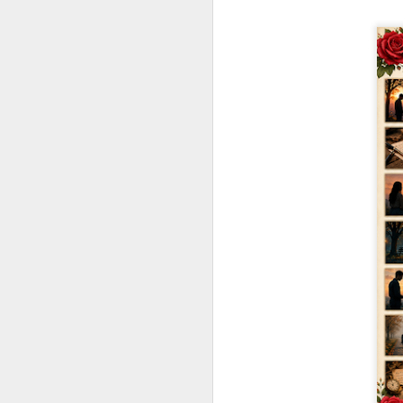
عزمِ حسینؓ جب ظلمتِ
JUL
7
یزید نے پھیلائے
اپنے پر لرزاں تھے
اہلِ حق، تھا ستم کا
عجب سفر از ڈاکٹر
سید عارف مرشد
عزمِ حسینؓ
جب ظلمتِ یزید نے پھیلائے اپنے
پر
لرزاں تھے اہلِ حق، تھا ستم کا
عجب سفر