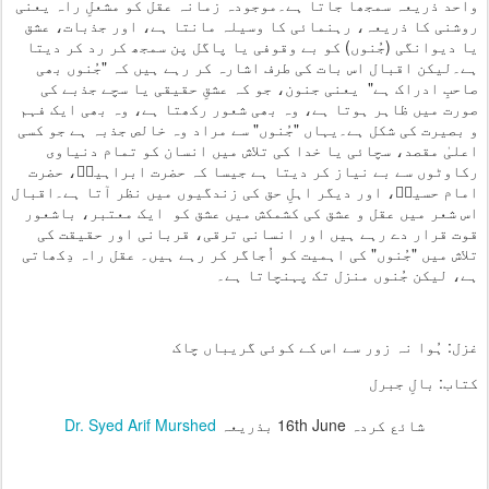
واحد ذریعہ سمجھا جاتا ہے۔موجودہ زمانہ عقل کو مشعلِ راہ یعنی
روشنی کا ذریعہ، رہنمائی کا وسیلہ مانتا ہے، اور جذبات، عشق
یا دیوانگی (جُنوں) کو بے وقوفی یا پاگل پن سمجھ کر رد کر دیتا
ہے۔لیکن اقبال اس بات کی طرف اشارہ کر رہے ہیں کہ "جُنوں بھی
صاحبِ ادراک ہے" یعنی جنون، جو کہ عشقِ حقیقی یا سچے جذبے کی
صورت میں ظاہر ہوتا ہے، وہ بھی شعور رکھتا ہے، وہ بھی ایک فہم
و بصیرت کی شکل ہے۔یہاں "جُنوں" سے مراد وہ خالص جذبہ ہے جو کسی
اعلیٰ مقصد، سچائی یا خدا کی تلاش میں انسان کو تمام دنیاوی
رکاوٹوں سے بے نیاز کر دیتا ہے جیسا کہ حضرت ابراہیمؑ، حضرت
امام حسینؓ، اور دیگر اہلِ حق کی زندگیوں میں نظر آتا ہے۔اقبال
اس شعر میں عقل و عشق کی کشمکش میں عشق کو ایک معتبر، باشعور
قوت قرار دے رہے ہیں اور انسانی ترقی، قربانی اور حقیقت کی
تلاش میں "جُنوں" کی اہمیت کو اُجاگر کر رہے ہیں۔ عقل راہ دِکھاتی
ہے، لیکن جُنوں منزل تک پہنچاتا ہے۔
غزل: ہُوا نہ زور سے اس کے کوئی گریباں چاک
کتاب: بالِ جبرل
شائع کردہ
16th June
بذریعہ
Dr. Syed Arif Murshed