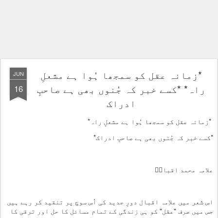
*زمانہ عقل کو سمجھا ہُوا ہے مشعلِ
JUN
راہ* *کسے خبر کہ جُنوں بھی ہے صاحبِ
16
ادراک
*زمانہ عقل کو سمجھا ہُوا ہے مشعلِ راہ*
*کسے خبر کہ جُنوں بھی ہے صاحبِ ادراک*
علامہ محمد اقبالؒ
اس شعر میں علامہ اقبال دورِ جدید کی اُس سوچ پر تنقید کر رہے ہیں
جس میں صرف "عقل" کو ہی زندگی کے تمام مسائل کا حل اور ترقی کا