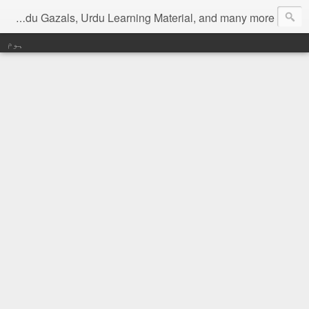
Digital Urdu Magazine to represent Urdu Literature, Urdu News, Health related materials, various function news of Urdu, Beauty tips, Kitchen tips, Urdu Poetry, Urdu Gazals, Urdu Learning Material, and many more.
ہوم