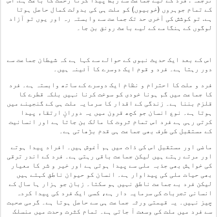
کے تمام جوہروں (خوبیوں) کو ملت ہی کی بدولت کمال حاصل ہوتا
ہے. تو کوشش کی آخری حد تک جماعت سے وابستہ رہ اور یوں تو آزاد
لوگوں کے ہنگامے کے لیے باعث رونق بن جا۔
اس کے بعد ایک حدیث نبوی کے حوالے سے کہا ہے کہ شیطان جماعت سے
دور رہتا ہے۔ فرد و قوم ایک دوسرے کا آئینہ ہیں۔
فرد و ملت کا احترام و نظام ایک دوسرے کے ساتھ وابستہ ہے۔ فرد
کا جماعت میں گم ہونا خودی کو سوخت کرنا نہیں بلکہ قطرے کا
قلزم بننا ہے۔ زندگی کے اقدار کا سرمایہ ملت ہی کے گنجینے میں
ہوتا ہے۔ نوع انسان جو کچھ قرون میں یہ دورانِ ارتقاء پیدا
کرتی رہی ہے فرد اس تمام ثروت کا مالک بن جاتا ہے اور انسانیت
کے مستقبل کی طرف بھی جماعت ہی قدم بڑھاتی ہے۔
ماضی اور مستقبل اس کی ذات میں ہم آغوش ہیں۔ افراد پیدا ہوتے
اور مرتے رہتے ہیں لیکن جماعت باقی رہتی ہے۔ فرد کے اندر ترقی
کی خواہش بھی جذبہ ملی سے پیدا ہوتی ہے اور خیر و شر کا معیار
بھی حیات ملی کی پیداوار ہے۔ انسان کو حیوان ناطق کہتے ہیں
لیکن فرد بے جماعت ناطق نہیں ہو سکتا۔ زبان جو ہزار ہا سال کے
انسانی تجربات کی سرمایہ دار ہے، کسی ایک فرد کی پیدا کردہ
چیز نہیں۔ یہ قیمتی ورثہ جماعت ہی سے حاصل ہوتا ہے۔ گرمی صحبت
سے فرد میں ملت کی وسعت آ جاتی ہے۔ تمام کثرت وحدت میں منسلک