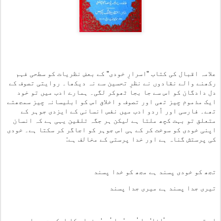
علامہ اقبال کی کتاب "اسرارِ خودی" کے بعض نظریات کو سطحی فہم
رکھنے والے نقادوں نے نظرِ تحسین سے نہ دیکھا۔ روایتی تصوف کے
دل دادگان کو اس سے جا بجا ٹھوکر لگی۔ ہمارے ادب میں تو خود
ایک مذموم چیز تھی اور تصوف و اخلاق اس کو ابلیسانہ چیز سمجھتے
تھے۔ فارسی اور اُردو ادب میں نفس انسانی کے ایزدی جوہر کے
متعلق تو بہت کچھ ملتا ہے لیکن ہر جگہ تلقین یہی ہے کہ انسان
اپنی خودی کو سوخت کر کے ہی اس جوہر کو اجاگر کر سکتا ہے۔ خودی
کی پرستش گناہ ہے اور خدا پرستی کے مخالف ہے:
تجھ کو خودی پسند ہے مجھ کو خدا پسند
تیری جدا پسند ہے میری جدا پسند
اس تصور میں یہ ’انا‘ یا ’میں‘ یا ’ہم‘ پندار کا ایک بت ہے اور