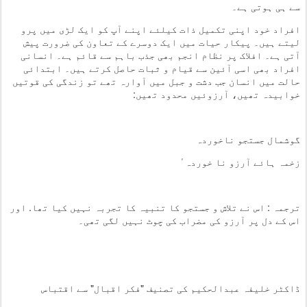
سے ہی ہوتی ہے۔
افراد خود اپنی تکمیل ذات کیلئے اپنے آپ کو ایک لڑی میں پرو
لیتے ہیں۔ پیکار حیات میں ایک دوسرے کے تعاون کی ضرورت پیش
آتی ہے۔ افلاک پر نظام انجم بھی جذب باہم سے قائم ہے۔ انسانی
افراد بھی اسی آئین سے قیام و ثبات حاصل کرتے ہیں۔ ابتدائی
حالت میں انسان جب دشت و جبل میں آوارہ تھے تو زندگی کی قوتیں
خوابیدہ تھیں، آرزوئیں محدود تھیں:
گوشمال جستجو ناخوردہ
زخمہ ہائے آرزو نا خوردہٴ
ترجمہ : اس نے تلاش و جستجو کا تنبیہ کا تجربہ نہیں کیا تھا. اور
اس کے دل پر آرزو کی مضراب کی چوٹ نہیں لگی تھی۔
ڈاکٹر خلیفہ عبدالحکیم کی تصنیف "فکر اقبال" سے اقتباس