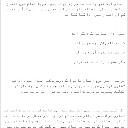
انسان ایک نفسِ واحدہ سے سر زد ہوئے ہیں۔ گویا تمام نوع انسان
ایک جسم ہے اور مختلف افراد اس کے اعضاء ہیں۔ اسی قرآنی تصور
کو ان اشعار میں ادا کیا گیا ہے:
بنی آدم اعضائے یک دیگر اند
کہ در آفرینش زیک جوہر اند
چو عضوئے بدرد آورد روزگار
دگر عضوہا را نہ ماند قرار
ترجمہ : بنی نوع انسان باہم ایک دوسرے کے اعضاء ہیں۔ ان کی
تخلیق ایک ہی جوہر سے ہوئی ہے۔ اگر جسم کے کسی ایک عضو کو
تکلیف پہنچے تو دوسرے اعضاء بھی بے قرار ہو جاتے ہیں۔
اگر کسی عضو میں ایسی انانیت پیدا ہو جائے کہ وہ دوسرے اعضائے
تعاون کو لاحاصل ایثار سمجھے تو خود وہ عضو معطل ہو جائے گا۔ یہ
تمثیلی حکایت نہایت حکمت آموز ہے کہ انسانی جسم کے اعضاء میں
بے بصری سے ایک مرتبہ یہ خیال پیدا ہو گیا کہ ہم تو سب جدوجہد