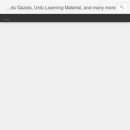
Digital Urdu Magazine to represent Urdu Literature, Urdu News, Health related materials, various function news of Urdu, Beauty tips, Kitchen tips, Urdu Poetry, Urdu Gazals, Urdu Learning Material, and many more.
ہوم