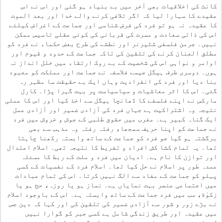
کانٹ کی اخلاقیات بھی آخر میں بے بنیاد ہو گئی اور اس نے اس
عقیدے کا سہارا لیا کہ اگر تلافی کرنے والے خدا اور بعد الموت
کا عقیدہ نہ ہو تو فرد کی فرض شناسی اور جماعت کے اغراض کیلئے
اس کی ذاتی سعادت و مسرت کی قربانی کی کوئی عقلی تاسیس ممکن
نہیں۔ جرمن فلسفی شٹیرنر اور نطشے کی طرح بعض حکماء نے فرد کو
مطلق العنان کرنے کی تلقین کی تاکہ جماعت کے حدود و قیوم اور
اوامر و نواہی اس کی شخصیت کے بے روک ارتقاء میں خلل انداز نہ
ہوں۔ دوسری طرف ہیگل جیسے فلاسفہ نے جماعت اور مملکت کو معبود
بنا دیا اور فرد کی انفرادیت وہاں ایک بے حقیقت سا مظہر رہ
گئی۔ اس کا اثر معاشیات و سیاسیاست پر بہت گہرا پڑا۔ کارل
مارکس نے اپنے فلسفے کا ڈھانچا ہیگل سے اخذ کیا اور اس کا عملی
نتیجہ وہ اشتراکیت ہے جہاں فرد کی آزادی ضمیر اور آزادی عمل
ایک گناہ کبیر ہے۔ مغرب میں حقوق طلبی کے جوش و خروش میں فرد
نے جماعت کو اپنا حریف سمجھا، رفتہ رفتہ وہ مذہب سے بھی
برگشتہ ہو گیا جو فرد کو جماعت کے ساتھ وابستہ رکھنا چاہتا
تھا۔ یہ تمام کشا کش افراد و تفریط کا نتیجہ تھی۔ اسلام اعتدال
اور توازن کا نام ہے۔ ادیان میں فرد و ملت کے ربط کا مسئلہ
عمدہ طور پر اسلام نے حل کیا تھا۔ اسلام فرد کے نفسیات کے کسی
پہلو کو جماعت کے مفاد سے الگ نہیں کرتا۔ اس کی تمام عبادات
میں اجتماعی عنصر بہت نمایاں ہے۔ نماز ہو یا روزہ، حج ہو یا
زکوٰة، سب میں فرد جماعت کے ساتھ وابستہ ہے۔ اس کے باوجود اسلام
نے بڑے زور و شور سے آزادی ضمیر کی تلقین کی اور کہا کہ دین جس
میں عقیدہ اور طریق زندگی شامل ہے کسی جبر کو گوارا نہیں