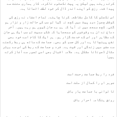
کرتے رہتے ہیں لیکن یہ پیٹ نکھٹو، ناکردہ کار ہماری محنت سے
پیدا شدہ رزق کو اپنے اندر ڈال کر خود لطف اٹھاتا ہے۔
اس نکھٹو کا کامل مقاطعہ کرنا چاہئے۔ تمام اعضاء نے رزق کی
کوشش چھوڑ دی، پیٹ میں کچھ نہ گیا تو سب کی حالت زار و نزار ہو
گئی۔ کچھ سمجھ میں نہ آیا کہ ہم بے جان کیوں ہو رہے ہیں۔ آخر
دماغ نے ان بے وقوفوں کو سمجھایا کہ شکم سمیت تم سب ایک ہی جان
کے مظاہر اور اس کے خدمت گزار ہو۔ ہر ایک کا کام اسے خود بھی
نفع پہنچاتا ہے اور کل جسم کو بھی۔ جماعت کے ساتھ ہی ربط رکھنے
سے عضو میں زندگی اور قوت ہے۔ فرد و جماعت کے ربط کی اس سے بہتر
مثال ڈھونڈنا مشکل ہے۔ علامہ اقبال بھی اسی تصور سے آغاز کرتے
ہیں:
فرد را ربط جماعت رحمت است
جوہر او را کمال از ملت است
تا توانی با جماعت یار باش
رونق ہنگامہ احرار باش
ترجمہ : فرد کے لیے جماعت سے ربط پیدا کرنا رحمت کا باعث ہے. اس