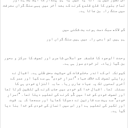
تمام بتوں کا قلع قلمع کرنے کے بعد آخر میں یہی سنگ گراں معرفت
میں سنگ راہ بن جاتا ہے۔
گو لاکھ سبک دست ہوئے بت شکنی میں
ہم ہیں تو ابھی راہ میں ہیں سنگ گراں اور
وحدت الوجود کا فلسفہ جو اسلامی شاعری اور تصوف کا مرکز و محور
بن گیا زیادہ تر خودی سوز ہی ہے۔
کیونکہ اس کے اندر مخلوقات کی حیثیت محض ظلی ہے۔ اقبال نے
روایتی تصوف کے خلاف جہاد "اسرارِ خودی" ہی سے کیا اور عمر کے
آخری لمحوں تک یہ جہاد جاری رہا۔ مابہ النزاع خودی ہی کا
مسئلہ تھا۔ اقبال خدا کو خودی میں جذب کرنے کی تلقین کرتا تھا
اور تصوف خودی کو خدا میں گُم کرنے کی تعلیم دیتا تھا۔ "اسرارِ
خودی" سے بہت سے قارئین نے دھوکا کھایا اور سمجھا کہ یہ قوت
اور تکبر کی تعلیم ہے اور اس میں انسان کی خودی کو خدا بنا دیا
گیا ہے۔