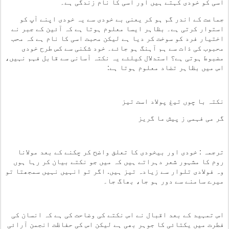
اسی کو خودی کہتے ہیں اور اسی کا نام زندگی ہے۔
جماعت کے اندر گم ہو کر یعنی بے خودی سے یہ خودی اپنے آپ کو
استوار کرتی ہے۔ بظاہر ایسا معلوم ہوتا ہے کہ آئین کے جبر نے
اختیار فرد کو سوخت کر دیا ہے لیکن محبت اسی کا نام ہے کہ محب
محبوب کی ذات سے ہم آہنگ ہو جائے۔ خود شکنی سے کس طرح خودی
مضبوط ہوتی ہے؟ استدلال کیلئے یہ نکتہ آسانی سے قابل فہم نہیں،
اس میں بظاہر تضاد معلوم ہوتا ہے:
نکتہ با چوں تیغ پولاد است تیز
گر می فہمی ز پیش ما گریز
ترجمہ : خودی اور بیخودی کا تعلق واضح کر چکنے کے بعد مولانا
روم کا مشہور شعر دہراتے ہیں کہ میں جو نکتے بیان کر رہا ہوں
وہ فولادی تلوار سے زیادہ تیز ہیں. اگر تو انہیں نہیں سمجھتا تو
میرے سامنے سے دور ہو جا، بھاگ جا۔
اس تمہید کے بعد اقبال نے اس نکتے کی وضاحت کی ہے کہ انسان کی
فطرت میں یکتائی کا جوہر بھی ہے لیکن اس کی حفاظت انجمن آرائی