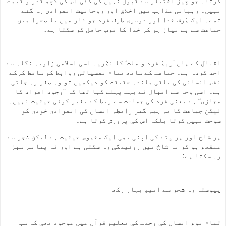
کرتا۔ جو چیز اختیار سے قبول نہیں کی گئی اس کی کچھ قدر و قیمت
نہیں۔ رہبانی مذاہب میں اخلاق اور روحانیت انفرادی رہ گئے
تھے۔ ایک طرف خدا اور دوسری طرف فرد جو غار میں یا صحرا میں
جماعت سے بے نیاز ہو کر خدا کا قرب حاصل کر سکتا ہے۔
اقبال کے ہاں ’ربط فرد و ملت‘ کا نظریہ اسی اسلامی زاویہ نگاہ سے
اخذ کردہ ہے۔ جماعت کے ساتھ تمام نفسیاتی روابط کو ساقط کرکے
نفس انسانی کی باقی ماندہ حقیقت کو دیکھیں تو وہ صفر رہ جاتی
ہے۔ اسی وجہ سے اقبال نے بہت پہلے کہا تھا کہ ”وجود افراد کا
مجازی“ ہے یعنی فرد کی جماعت سے ربط کے بغیر کوئی حیثیت نہیں۔
لیکن جماعت کا یہ ہمہ گیر رابطہ انسان کی انفرادی خودی کو
سوخت نہیں کرتا بلکہ اس کی پرورش کرتا ہے۔
ہر شاخ اور ہر پتے کی اپنی بھی ایک مخصوص حیثیت ہے لیکن شجر سے
منقطع ہو کر نہ شاخ میں روئیدگی رہ سکتی ہے اور نہ پتا سر سبز
رہ سکتا ہے:
پیوستہ رہ شجر سے امیدِ بہار رکھ
تمام نوع انسان کی وحدت کی تعلیم قرآن میں موجود تھی کہ سب