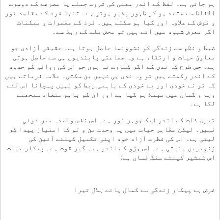
ہو جاتی ہے۔ لفظ کے اندر معنی کی ثروت جملے یا مصرعے کے دوسرے
الفاظ سے متحد ہو کر ظہور پذیر ہوتی ہے۔ تنہا فرد کے مقاصد خور
و نوش کے علاوہ اور کیا ہو سکتے ہیں۔ فرد کے مضمرات و ممکنات
اگر معرض شہود میں آتے ہیں تو محض ملت کے ربط سے۔
ضبط و نظم سے زندگی کو نشوونما حاصل ہوتا ہے۔ حقیقی آزادی جو
معاون حیات و ارتقاء ہے وہ جماعتی پابندیوں ہی سے حاصل ہوتی
ہے۔ جس طرح کہ ندی کے اگر کنارے نہ ہوں جو اس کی روانی کو حدود
کے اندر رکھتے ہیں تو وہ ندی ہی نہیں بن سکتی۔ علامہ فرماتے ہیں
کہ تو نے خودی اور بے خودی کے باہمی ربط کو نہیں پہچانا اس لئے
وہم و گمان میں مبتلا ہو گیا ہے اور ان کو باہم متضاد سمجھنے
لگا ہے۔
تیری ذات کے اندر ایک جوہر نور ہے۔ اس نفس واحدہ میں دوئی
نہیں۔ لیکن مظاہر حیات میں یہ وحدت من و تو کا امتیاز پیدا کر
لیتی ہے۔ اس کی فطرت آزاد خود اپنی تکمیل کیلئے آئین کی
زنجیریں بناتی ہے۔ اس جزو کے اندر ہمہ گیر قوت ہے۔ پیکار حیات
اس شمشیر کیلئے سنگ فساں ہے:
غرض ہے پیکار زندگی سے کمال پائے ہلال تیرا