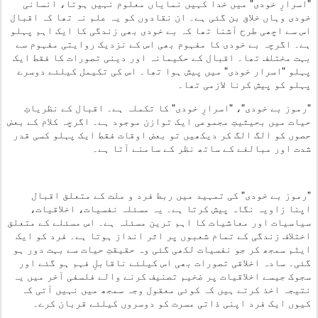
"اسرارِ خودی" میں خدا کہیں نمایاں معلوم نہیں ہوتا، انسانی
خودی وہاں خلاق بن گئی ہے۔ ان نقادوں کو یہ علم نہ تھا کہ اقبال
اس سے اچھی طرح آشنا تھا کہ بے خودی بھی زندگی کا ایک اہم پہلو
ہے۔ اگرچہ بے خودی کا مفہوم بھی اس کے نزدیک روایتی مفہوم سے
بہت مختلف تھا۔ اقبال کے حکیمانہ اور دینی تصورات کا فقط ایک
پہلو "اسرار خودی" میں پیش ہوا تھا۔ اس کی تکیمل کیلئے دوسرے
پہلو کو پیش کرنا لازمی تھا۔
"رموز بے خودی"، "اسرارِ خودی" کا تکملہ ہے۔ اقبال کے نظریاتِ
حیات میں بحیثیتِ مجموعی ایک توازن موجود ہے۔ اگرچہ کلام کے بعض
حصوں کو الگ الگ کر دیکھیں تو بعض اوقات فقط ایک پہلو کسی قدر
شدت اور مبالغے کے ساتھ نظر کے سامنے آتا ہے۔
"رموز بے خودی" کی تمہید میں ربط فرد و ملت کے متعلق اقبال
اپنا زاویہ نگاہ پیش کرتا ہے۔ یہ مسئلہ نفسیات، اخلاقیات،
سیاسیات اور معاشیات کا اہم ترین مسئلہ ہے۔ اس مسئلے کے متعلق
اختلاف زندگی کے تمام شعبوں پر اثر انداز ہوتا ہے۔ فرد کو ایک
ایٹم سمجھ کر جو نفسیات لکھی گئی وہ حقیقتِ حیات سے بہت دور ہو
گئی۔ سادہ اخلاقی تصورات بھی اس کیلئے ناقابلِ فہم ہو گئے اور
سجوک جیسے اخلاقیات پر ضخیم تصنیف کرنے والے فلسفی آخر میں یہ
نتیجہ اخذ کرتے ہیں کہ کوئی معقول وجہ سمجھ میں نہیں آتی کہ
کیوں ایک فرد اپنی ذاتی مسرت کو دوسروں کیلئے قربان کرے۔